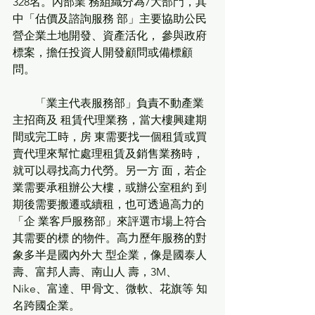
328名。內部業 務組織分為7大部門，其
中「估價及諮詢服務 部」主要協助公民
營企業土地開發、資產活化， 參與政府
標案，擔任投資人開發顧問或備標顧
問。
        「業主代表服務部」負責不動產業
主招商及 租賃代理業務，當大樓興建期
間或完工時，房 東需要找一個租賃或買
賣代理來幫忙處理租賃及銷售業務時，
就可以尋找高力代勞。另一方 面，若企
業需要承租辦公大樓，或辦公室租約 到
期後需要搬遷或續租，也可透過高力的
「企 業客戶服務部」來評選市場上符合
其需要的標 的物件。高力歷年服務的對
象多半是國內外大 型企業，像是國泰人
壽、富邦人壽、南山人 壽，3M、 
Nike、富達、甲骨文、微軟、花旗等 知
名跨國企業。