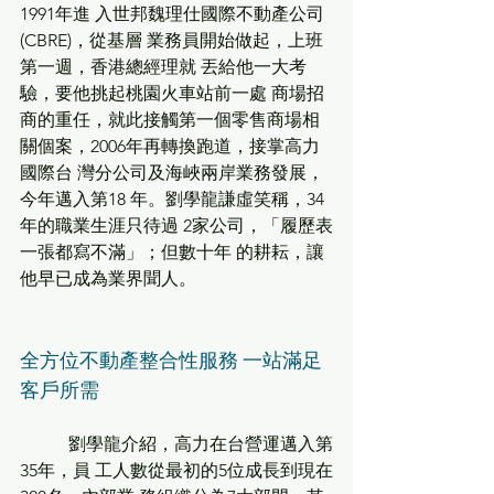
1991年進 入世邦魏理仕國際不動產公司
(CBRE)，從基層 業務員開始做起，上班
第一週，香港總經理就 丟給他一大考
驗，要他挑起桃園火車站前一處 商場招
商的重任，就此接觸第一個零售商場相 
關個案，2006年再轉換跑道，接掌高力
國際台 灣分公司及海峽兩岸業務發展，
今年邁入第18 年。劉學龍謙虛笑稱，34
年的職業生涯只待過 2家公司，「履歷表
一張都寫不滿」；但數十年 的耕耘，讓
他早已成為業界聞人。
全方位不動產整合性服務 一站滿足
客戶所需
           劉學龍介紹，高力在台營運邁入第
35年，員 工人數從最初的5位成長到現在