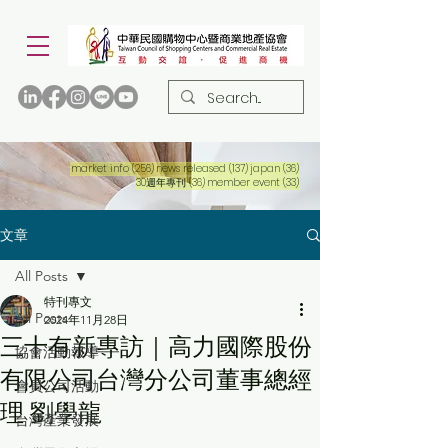
256 篇文章
137 篇文章
36 篇文章
market info
(256)
news released
(137)
japan
(36)
36 篇文章
33 篇文章
30週年專刊
(36)
member event
(33)
文章
All Posts
特刊專文
All Posts
2024年11月28日
三十有新專訪｜高力國際股份
協會活動報導
有限公司台灣分公司董事總經
會員公司活動
理 劉學龍
台灣產業發展