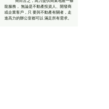
           簡而言之，高力提供商業地產一條
龍服務， 無論是不動產投資人、開發商
或企業客戶，只 要與不動產有關者，走
進高力的辦公室都可以 滿足所有需求。
轉載本協會出版品｜歡迎下載閱讀
完整內容
三十有新專訪 高力國際股份有限公司台灣分公司 董事
.
下載 • 1.93MB