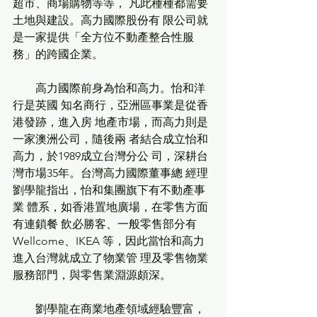
超市、商場購物等等， 凡此種種都需要
土地與建設。高力國際股份有 限公司就
是一家提供「全方位不動產整合性服 
務」的跨國企業。
        高力國際前身為怡和高力。怡和洋
行是英國 知名商行，亞洲區事業是從香
港發跡，進入房 地產市場，而高力則是
一家澳洲公司，隨後兩 者結合成立怡和
高力，於1989成立台灣分公 司，深耕台
灣市場35年。台灣高力國際董事總 經理
劉學龍指出，怡和集團旗下有不動產事
業 體系，如香港置地廣場，在零售方面
有連鎖餐 飲必勝客、一般零售部分有
Wellcome、IKEA 等，因此當怡和高力
進入台灣就成立了物業管 理及零售物業
服務部門，與零售業淵源頗深。 
        劉學龍在商業地產領域經驗豐富，