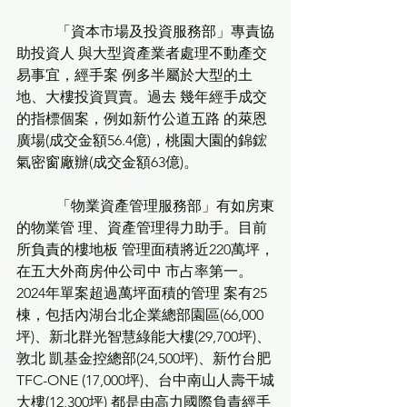
           「資本市場及投資服務部」專責協
助投資人 與大型資產業者處理不動產交
易事宜，經手案 例多半屬於大型的土
地、大樓投資買賣。過去 幾年經手成交
的指標個案，例如新竹公道五路 的萊恩
廣場(成交金額56.4億)，桃園大園的錦鋐 
氣密窗廠辦(成交金額63億)。
           「物業資產管理服務部」有如房東
的物業管 理、資產管理得力助手。目前
所負責的樓地板 管理面積將近220萬坪，
在五大外商房仲公司中 市占率第一。
2024年單案超過萬坪面積的管理 案有25
棟，包括內湖台北企業總部園區(66,000 
坪)、新北群光智慧綠能大樓(29,700坪)、
敦北 凱基金控總部(24,500坪)、新竹台肥
TFC-ONE (17,000坪)、台中南山人壽干城
大樓(12,300坪) 都是由高力國際負責經手