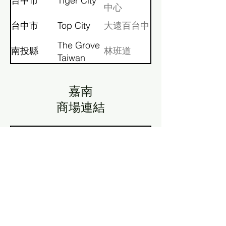
台中市
Tiger City
中心
台中市
Top City
大遠百台中
The Grove
南投縣
林班道
Taiwan
嘉南
​商場連結
SC in
城市
商場名稱
English
嘉義縣
Nice Plaza
耐斯廣場
Showtime
秀泰廣場嘉
嘉義縣
Plaza
義
Chiayi
FE Dept.
遠東百貨嘉
嘉義市
Store
義店