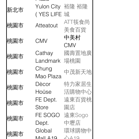
Yulon City
裕隆 裕隆
新北市
( YES LIFE
城
)
ATT筷食尚
桃園市
Atteatout
美食百貨
中美村
桃園市
CMV
CMV
Cathay
國壽置地廣
桃園市
Landmark
場桃園
Taoyuan
Chung
桃園市
中茂新天地
Mao Plaza
Dècor
特力家居生
桃園市
Hoüse
活購物中心
Taoyuan
FE Dept.
遠東百貨桃
桃園市
Store
園店
(Taoyuan)
FE SOGO
遠東Sogo
桃園市
Dept.
中壢店
Store
Global
環球購物中
桃園市
(Zhongli)
Mall A19
心A19