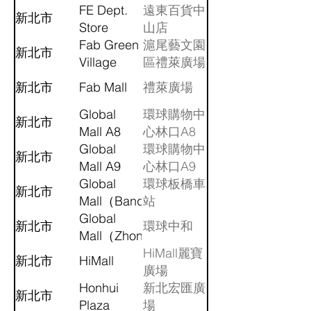
FE Dept.
遠東百貨中
新北市
Store
山店
(Zhongshan)
Fab Green
滬尾藝文園
新北市
Village
區禮萊廣場
新北市
Fab Mall
禮萊廣場
Global
環球購物中
新北市
Mall A8
心林口A8
Global
環球購物中
新北市
Mall A9
心林口A9
Global
環球板橋車
新北市
Mall（Banqiao）
站
Global
新北市
環球中和
Mall（Zhonghe）
HiMall麗寶
新北市
HiMall
廣場
Honhui
新北宏匯廣
新北市
Plaza
場