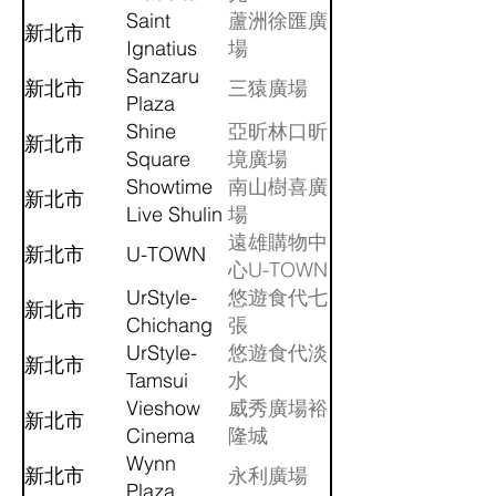
Forest
Saint
蘆洲徐匯廣
新北市
Feast
Ignatius
場
Plaza
Sanzaru
新北市
三猿廣場
Plaza
Shine
亞昕林口昕
新北市
Square
境廣場
Showtime
南山樹喜廣
新北市
Live Shulin
場
遠雄購物中
新北市
U-TOWN
心U-TOWN
UrStyle-
悠遊食代七
新北市
Chichang
張
Food
UrStyle-
悠遊食代淡
新北市
Plaza
Tamsui
水
Food
Vieshow
威秀廣場裕
新北市
Plaza
Cinema
隆城
Yulon
Wynn
新北市
永利廣場
Plaza