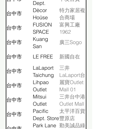
Dept.
Store
Dècor
特力家居複
台中市
Hoüse
合商場
Xitun
FUSION
富興工廠
台中市
SPACE
1962
Kuang
台中市
廣三Sogo
San
SOGO
台中市
LE FREE
新國自在
Dept.
Store
LaLaport
三井
台中市
Taichung
LaLaport台
Lihpao
中
麗寶Outlet
台中市
Outlet
Mall 01
Phase1
Mitsui
三井台中港
台中市
Outlet
Outlet Mall
Park
Pacific
01
太平洋百貨
台中市
Taichung
Dept. Store
豐原店
(FengYuan)
Park Lane
勤美誠品綠
台中市