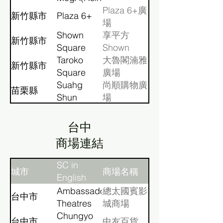
Plaza 6+廣
新竹縣市
Plaza 6+
場
Shown
享平方
新竹縣市
Square
Shown
Taroko
Square
大魯閣湳雅
新竹縣市
Square
廣場
Suahg
尚順購物廣
苗栗縣
Shun
場
World
台中
​商場連結
SC in
城市
商場名稱
English
Ambassador
總太國賓影
台中市
Theatres
城商場
Taichung
Chungyo
台中市
中友百貨