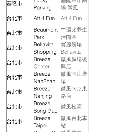
Lucky
基隆東岸商
基隆市
Parking
場 微風
台北市
Att 4 Fun
Att 4 Fun
Beaumont
中環比夢生
台北市
Park
活園區
Bellavita
寶麗廣場
台北市
Shopping
Bellavita
Center
Breeze
微風廣場復
台北市
Center
興店
Breeze
微風南山廣
台北市
NanShan
場
Breeze
微風南京東
台北市
Nanjing
路店
Breeze
台北市
微風松高
Song Gao
Breeze
微風台北車
台北市
Taipei
站