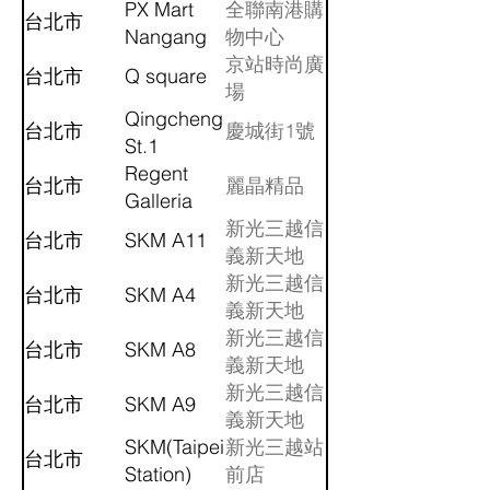
Nangang
PX Mart
南港
全聯南港購
台北市
Nangang
物中心
京站時尚廣
台北市
Q square
場
Qingcheng
台北市
慶城街1號
St.1
Regent
台北市
麗晶精品
Galleria
新光三越信
台北市
SKM A11
義新天地
A11
新光三越信
台北市
SKM A4
義新天地
A4
新光三越信
台北市
SKM A8
義新天地
A8
新光三越信
台北市
SKM A9
義新天地
SKM(Taipei
A9
新光三越站
台北市
Station)
前店