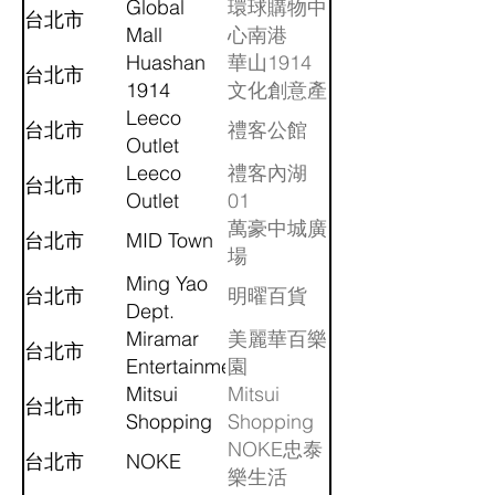
Global
City
環球購物中
台北市
Mall
心南港
Nangang
Huashan
華山1914
台北市
1914
文化創意產
Creative
Leeco
業園區
台北市
禮客公館
Park
Outlet
Gongguan
Leeco
禮客內湖
台北市
Outlet
01
Neihu
萬豪中城廣
台北市
MID Town
Phase1
場
Ming Yao
台北市
明曜百貨
Dept.
Store
Miramar
美麗華百樂
台北市
Entertainment
園
Park
Mitsui
Mitsui
台北市
Shopping
Shopping
Park
Park
NOKE忠泰
台北市
NOKE
LaLaport
LaLaport
樂生活