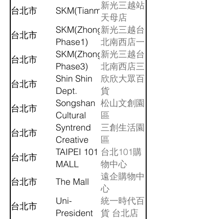
新光三越站
台北市
SKM(Tianmu)
天母店
SKM(Zhongshan
新光三越台
台北市
Phase1)
北南西店一
SKM(Zhongshan
館
新光三越台
台北市
Phase3)
北南西店三
Shin Shin
館
欣欣大眾百
台北市
Dept.
貨
Store
Songshan
松山文創園
台北市
Cultural
區
and
Syntrend
三創生活園
台北市
Creative
Creative
區
Park
Park
TAIPEI 101
台北101購
台北市
MALL
物中心
遠企購物中
台北市
The Mall
心
Uni-
統一時代百
台北市
President
貨 台北店