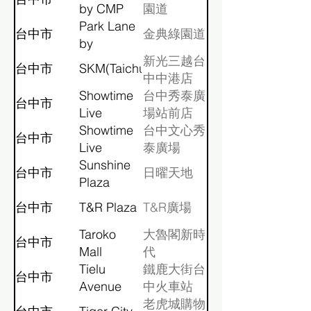
by CMP
園道
Park Lane
台中市
金典綠園道
by
Splendor
新光三越台
台中市
SKM(Taichung)
中中港店
Showtime
台中秀泰廣
台中市
Live
場站前店
Taichung
Showtime
S1、S2館
台中文心秀
台中市
Station
Live
泰廣場
Store
Taichung
Sunshine
台中市
日曜天地
Wenxin
Plaza
Outlet
台中市
T&R Plaza
T&R廣場
Taroko
大魯閣新時
台中市
Mall
代
Tielu
鐵鹿大街台
台中市
Avenue
中火車站
老虎城購物