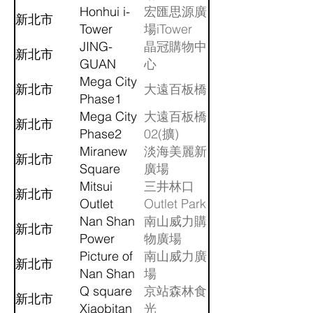
Honhui i-
宏匯思源廣
新北市
Tower
場iTower
JING-
晶冠購物中
新北市
GUAN
心
Crown
Mega City
新北市
大遠百板橋
Plaza
Phase1
Mega City
大遠百板橋
新北市
Phase2
02(擴)
Miranew
淡海美麗新
新北市
Square
廣場
Mitsui
三井林口
新北市
Outlet
Outlet Park
Park
Nan Shan
南山威力購
新北市
Linkou
Power
物廣場
Center
Picture of
南山威力廣
新北市
Nan Shan
場
Power
Q square
京站森林食
新北市
Center
Xiaobitan
光