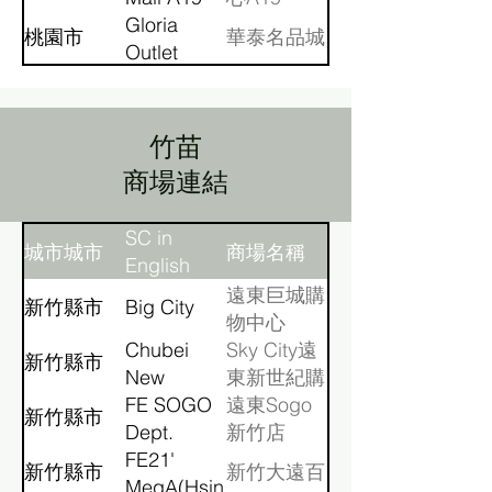
Gloria
桃園市
華泰名品城
Outlet
Phase1
竹苗
​商場連結
SC in
城市城市
商場名稱
English
遠東巨城購
新竹縣市
Big City
物中心
Chubei
Sky City遠
新竹縣市
New
東新世紀購
Century
FE SOGO
物中心
遠東Sogo
新竹縣市
Shopping
Dept.
新竹店
Mall
Store
FE21'
新竹縣市
新竹大遠百
(Hsinchu)
MegA(Hsinchu)