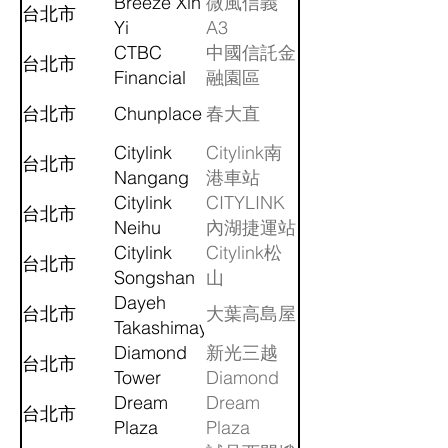
Station
Breeze Xin
微風信義
台北市
Yi
A3
CTBC
中國信託金
台北市
Financial
融園區
Park
台北市
Chunplace
春大直
Citylink
Citylink南
台北市
Nangang
港車站
Station
Citylink
CITYLINK
台北市
Neihu
內湖捷運站
Citylink
Citylink松
台北市
Songshan
山
Dayeh
台北市
大葉高島屋
Takashimaya
Diamond
新光三越
台北市
Tower
Diamond
Dream
Tower
Dream
台北市
Plaza
Plaza