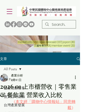
256 篇文章
137 篇文章
36 篇文章
market info
(256)
news released
(137)
japan
(36)
36 篇文章
33 篇文章
30週年專刊
(36)
member event
(33)
文章
All Posts
產業分析
All Posts
2月11日
2026 01 上市櫃營收｜零售業
協會活動報導
& 餐飲業 營業收入比較
會員公司活動
（
本文經「購物中心情報站」同意轉
台灣產業發展
載
）