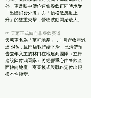
外，更反映中價位連鎖餐飲正同時承受
「出國消費外溢」與「價格敏感度上
升」的雙重夾擊，營收波動開始放大。
☞
天蔥正式轉向非餐飲賽道
天蔥更名為「華軒地產」，1 月營收年減
達 64%，且門店數持續下滑，已清楚預
告去年入主的林口在地建商團隊（立軒
建設陳銘鴻團隊）將經營重心由餐飲全
面轉向地產，商業模式與戰略定位出現
根本性轉變。