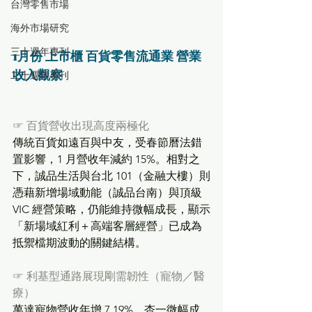
台灣零售市場
海外市場研究
三十週年專刊
1月份 上市櫃 百貨零售流通業 營業
收入觀察
二十週年專刊
☞
百貨營收出現高度兩極化
傳統百貨如遠百與中友，受春節曆法錯
置影響，1 月營收年減約 15%。相對之
下，誠品生活與台北 101（金融大樓）則
憑藉新增場域動能（誠品台南）與頂級 
VIC 經營策略，仍能維持微幅成長，顯示
「新場域紅利＋高端客層經營」已成為
抵禦檔期波動的關鍵結構。
☞
利基型通路展現剛需韌性（寵物／醫
療）
萬達寵物營收年增 7.19%，杏一微幅成