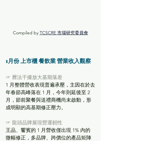
Compiled by 
TCSCRE 
市場研究委員會
1月份 上市櫃 餐飲業 營業收入觀察
☞
曆法干擾放大基期落差
1 月整體營收表現普遍承壓，主因在於去
年春節高峰落在 1 月，今年則延後至 2 
月，節前聚餐與送禮商機尚未啟動，形
成明顯的高基期修正壓力。
☞
龍頭品牌展現營運韌性
王品、饗賓的 1 月營收僅出現 1% 內的
微幅修正，多品牌、跨價位的產品矩陣