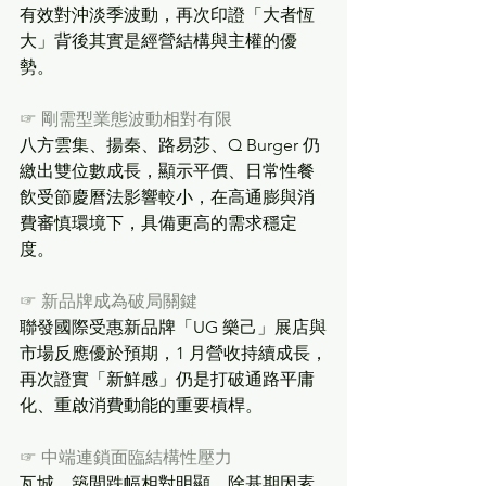
有效對沖淡季波動，再次印證「大者恆
大」背後其實是經營結構與主權的優
勢。
☞
剛需型業態波動相對有限
八方雲集、揚秦、路易莎、Q Burger 仍
繳出雙位數成長，顯示平價、日常性餐
飲受節慶曆法影響較小，在高通膨與消
費審慎環境下，具備更高的需求穩定
度。
☞
新品牌成為破局關鍵
聯發國際受惠新品牌「UG 樂己」展店與
市場反應優於預期，1 月營收持續成長，
再次證實「新鮮感」仍是打破通路平庸
化、重啟消費動能的重要槓桿。
☞
中端連鎖面臨結構性壓力
瓦城、築間跌幅相對明顯，除基期因素