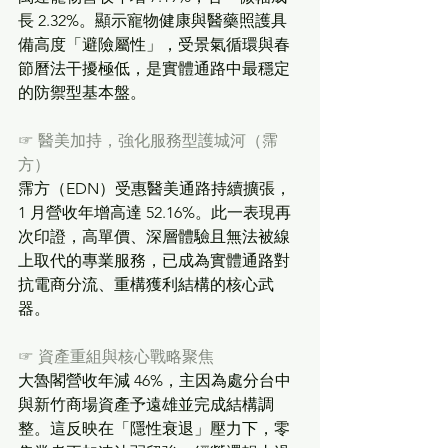
長 2.32%。顯示寵物健康與醫藥照護具
備高度「避險屬性」，受景氣循環與春
節曆法干擾極低，是實體通路中最穩定
的防禦型基本盤。
☞
醫美加持，強化服務型護城河（霈
方）
霈方（EDN）受惠醫美通路持續擴張，
1 月營收年增高達 52.16%。此一表現再
次印證，高單價、深層體驗且無法被線
上取代的專業服務，已成為實體通路對
抗電商分流、重構獲利結構的核心武
器。
☞
資產重組與核心戰略聚焦
大魯閣營收年減 46%，主因為處分台中
與新竹商場資產予遠雄並完成結構調
整。這反映在「隱性衰退」壓力下，零