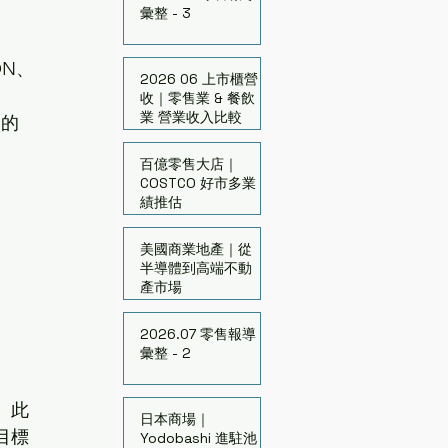
彙整 - 3
ON、
2026 06 上市櫃營
收｜零售業 & 餐飲
業 營業收入比較
目的
百億零售大店｜
COSTCO 好市多業
績推估
美國商業地產｜從
半導體到高端不動
產市場
2026.07 零售報導
彙整 - 2
。此
日本商場｜
目標
Yodobashi 進駐池