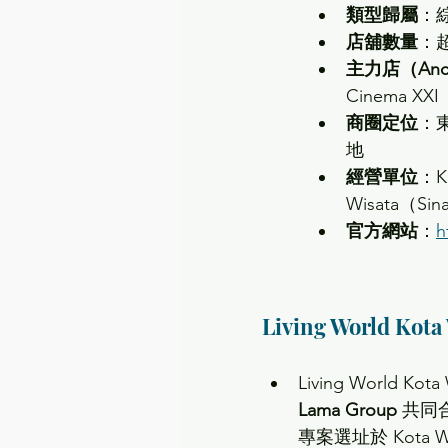
類型歸屬
：綜
店舖數量
：超
主力店（Ancho
Cinema XX
商圈定位
：
地
經營單位
：K
Wisata（Sin
官方網站
：
h
Living World Ko
Living World Ko
Lama Group
 共同
專案選址於 Kota