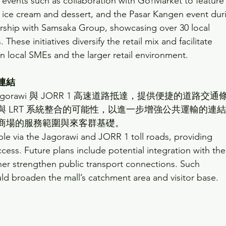
 events such as collaboration with Go!Market to feature
ice cream and dessert, and the Pasar Kangen event dur
rship with Samsaka Group, showcasing over 30 local 
 These initiatives diversify the retail mix and facilitate 
n local SMEs and the larger retail environment.
連結
gorawi 與 JORR 1 高速道路抵達，提供便捷的道路交通
 LRT 系統整合的可能性，以進一步增強公共運輸的連
商場的服務範圍與來客群基礎。
ble via the Jagorawi and JORR 1 toll roads, providing 
cess. Future plans include potential integration with the
her strengthen public transport connections. Such 
 broaden the mall’s catchment area and visitor base.