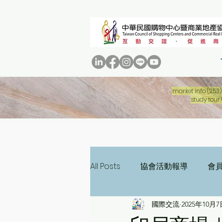
market info
(253)
study tour
All Posts
協會活動報導
會
國際交流
2025年10月7
三十週年專刊
二十週年專