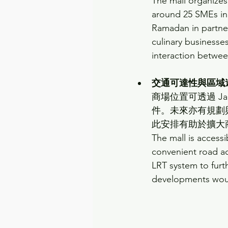
The mall organizes
around 25 SMEs in 
Ramadan in partne
culinary businesses.
interaction betwee
交通可達性與區域
商場位置可透過 Ja
件。未來亦有規劃與
此安排有助於擴大
The mall is accessi
convenient road ac
LRT system to furt
developments would