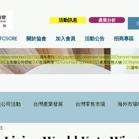
產業分析
活動訊息
TCSCRE
關於協會
加入會員
活動公告
招商專區
253 篇文章
137 篇文章
36 篇文章
35 篇文章
33 篇文章
news released
(137)
30週年專刊
(36)
japan
(35)
member event
(33)
brand new
15 篇文章
14 篇文章
13 篇文章
12 篇文章
12 篇
(15)
上市櫃公司營收
(14)
百億商場
(13)
luncheon speech
(12)
產業生態人物
(12)
Partn
20週
員公司活動
台灣產業發展
台灣零售市場
海外市場
日
刊