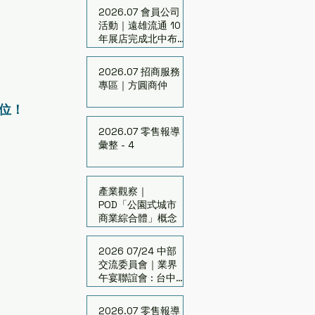
2026.07 會員公司
活動｜遠雄流通 10
年展店完成北中布
局
2026.07 招商服務
專區｜方圓商仲
位！
2026.07 零售報導
彙整 - 4
產業觀察｜
POD「公園式城市
商業綜合體」概念
2026 07/24 中部
交流委員會｜業界
午宴聯誼會 : 台中的
跨界與翻轉
2026.07 零售報導