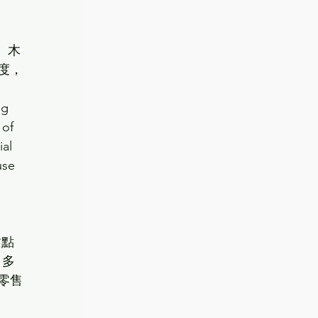
地、木
度，
ng 
of 
al 
use 
甜點
 多
零售