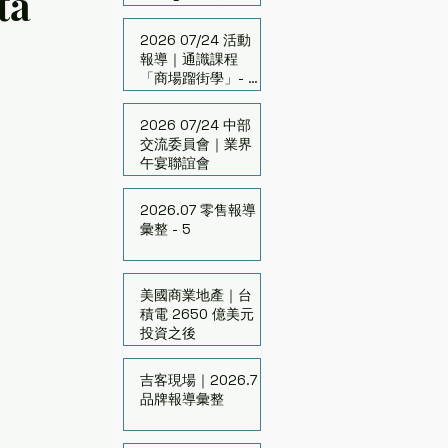
ta
「FAMIMA」開幕
2026 07/24 活動
報導｜通識課程
「商場蹓街學」- 台
中場
2026 07/24 中部
交流委員會｜業界
午宴聯誼會
2026.07 零售報導
彙整 - 5
美國商業地產｜台
積電 2650 億美元
投資之後
吉客現場｜2026.7
品牌報導彙整