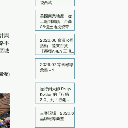
袋西武
美國商業地產｜從
工廠到城鎮：台商
26億土地投資背後
的亞利桑那新商機
計與
2026.06 會員公司
略不
活動｜遠東百貨
區域
【榮獲AREA 三項大
獎】連續7年獲頒15
座獎
2026.07 零售報導
彙整 - 1
 彙整
)
從行銷大師 Philip
Kotler 的「行銷
3.0」到「行銷
7.0」- 來看購物中
心的行銷策略
吉客現場｜2026.6
品牌報導彙整