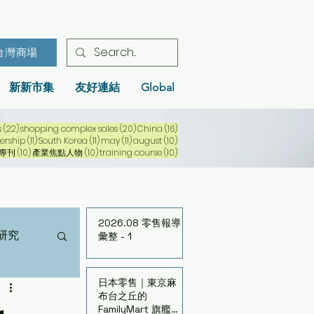
台灣商場
新新市集
友好連結
Global
22 篇文章
20 篇文章
16 篇文章
s
(22)
shopping complex sales
(20)
China
(16)
文章
11 篇文章
11 篇文章
11 篇文章
10 篇文章
ership
(11)
South Korea
(11)
may
(11)
august
(10)
10 篇文章
10 篇文章
10 篇文章
年專刊
(10)
產業焦點人物
(10)
training course
(10)
2026.08 零售報導
研究
彙整 - 1
日本零售｜東京麻
布台之丘的
FamilyMart 旗艦店