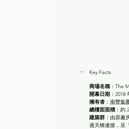
Key Facts
商場名稱
：
The Mi
開幕日期
：2018 
擁有者
：
南豐集
總樓面面積
：約 24
建築群
：由原廠房
過天橋連接，呈