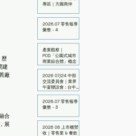
專區｜方圓商仲
2026.07 零售報導
彙整 - 4
產業觀察｜
POD「公園式城市
，歷
商業綜合體」概念
間建
舊廠
2026 07/24 中部
交流委員會｜業界
午宴聯誼會 : 台中的
跨界與翻轉
2026.07 零售報導
彙整 - 3
融合
，展
2026 06 上市櫃營
收｜零售業 & 餐飲