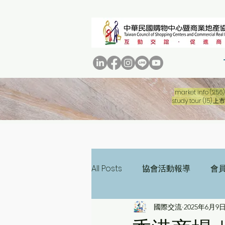
market info
(256)
15 
study tour
(15)
上市
All Posts
協會活動報導
會
國際交流
2025年6月9
三十週年專刊
二十週年專