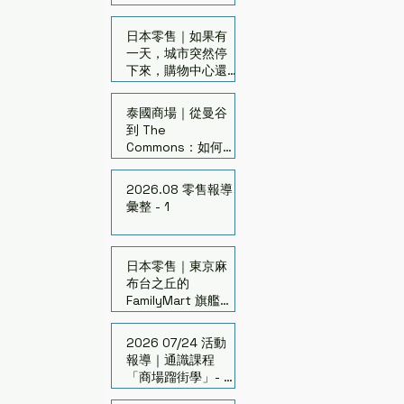
日本零售｜如果有
一天，城市突然停
下來，購物中心還
剩下什麼價值？
泰國商場｜從曼谷
到 The
Commons：如何啟
發老舊百貨再生
2026.08 零售報導
彙整 - 1
日本零售｜東京麻
布台之丘的
FamilyMart 旗艦店
「FAMIMA」開幕
2026 07/24 活動
報導｜通識課程
「商場蹓街學」- 台
中場