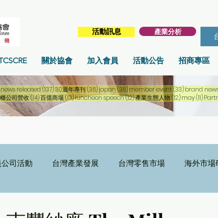
產業分析
活動訊息
TCSCRE
關於協會
加入會員
活動公告
招商專區
256 篇文章
137 篇文章
36 篇文章
36 篇文章
33 篇文章
news released
(137)
30週年專刊
(36)
japan
(36)
member event
(33)
brand new
篇文章
14 篇文章
13 篇文章
12 篇文章
12 篇文章
11 篇
櫃公司營收
(14)
百億商場
(13)
luncheon speech
(12)
產業生態人物
(12)
may
(11)
Part
員公司活動
台灣產業發展
台灣零售市場
海外市場
日
刊