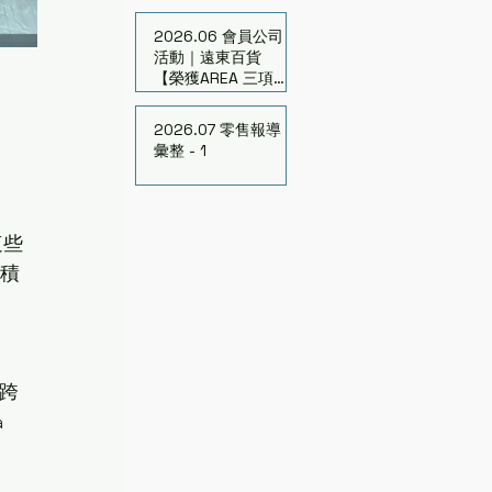
的亞利桑那新商機
2026.06 會員公司
活動｜遠東百貨
【榮獲AREA 三項大
獎】連續7年獲頒15
座獎
2026.07 零售報導
彙整 - 1
這些
積 
橫跨
 