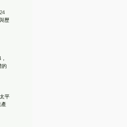
4 
與歷
4，
體的
與太平
遺產