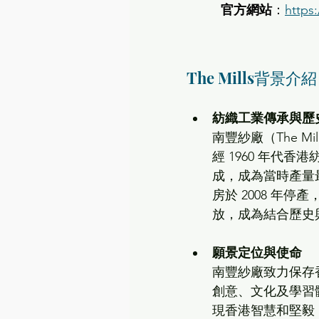
官方網站
：
https
The Mills背景介紹
紡織工業傳承與歷
南豐紗廠（The M
經 1960 年代香
成，成為當時產量
房於 2008 年停產
放，成為結合歷史
願景定位與使命
南豐紗廠致力保存
創意、文化及學習
現香港智慧和堅毅