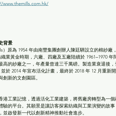
://www.themills.com.hk/
 
史背景
ills）原為 1954 年由南豐集團創辦人陳廷驊設立的棉紗廠
港紡織業黃金時期，六廠、四廠及五廠陸續於 1961‒1970 年
最高的紗廠之一，年產量曾達三千萬磅。製造業衰退後，
，並於 2014 年宣布活化計畫，最終於 2018 年 12 月重新開
與創新的文創園區。
香港工業記憶，透過活化工業建築，將舊廠房轉型為一個
體驗的平台。其願景是讓訪客探索紡織與工業演變的故事
，並啟發新一代以創新精神推動社會進步。