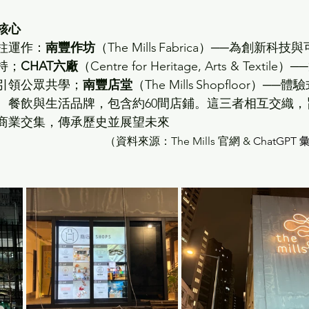
核心
柱運作：
南豐作坊
（The Mills Fabrica）──為創新科技
持；
CHAT六廠
（Centre for Heritage, Arts & Textile）─
引領公眾共學；
南豐店堂
（The Mills Shopfloor）──體
、餐飲與生活品牌，包含約60間店鋪。這三者相互交織，
商業交集，傳承歷史並展望未來
（資料來源：The Mills 官網 & 
ChatGPT 