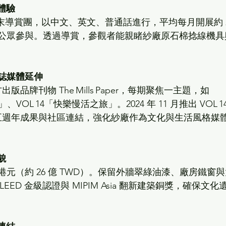
體驗
末導賞團，以中文、英文、普通話進行，平均每月開展約 2
 名公眾參與。透過導賞，參觀者能親睹紗廠原石棉捻線機具
r 雜誌媒體延伸
方出版品牌刊物 The Mills Paper，每期聚焦一主題，如 
」、VOL 14「快樂慢活之旅」。2024 年 11 月推出 VOL 1
回顧五週年成果與社區連結，強化紗廠作為文化與生活風格媒
貌
億港元（約 26 億 TWD）。保留外牆翠綠油漆、廠房鐵窗
EED 金級認證與 MIPIM Asia 翻新建築銅獎，確保文化
 