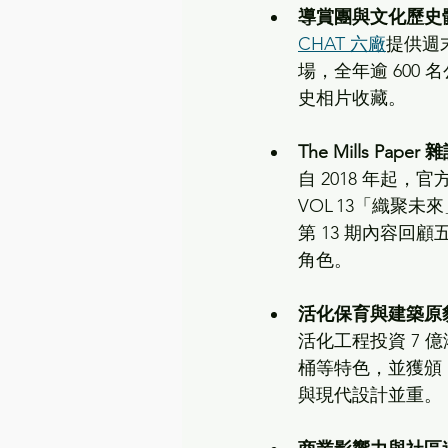
導賞團與文化歷史
CHAT 六廠
提供週
場，全年逾 600
史相片收藏。  
The Mills Pape
自 2018 年起，官
VOL 13「織聚未來
第 13 期內容
角色。  
活化保育與建築原
活化工程投資 7 
桶等特色，並獲頒 L
與現代設計並重。 