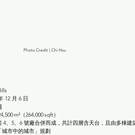
Photo Credit | 
Chi Hsu
lls
年 12 月 6 日
團
,500 m²（264,000 sqft）
 4、5、6 號廠合併而成，共計四層含天台，且由多棟建
「城市中的城市」規劃 