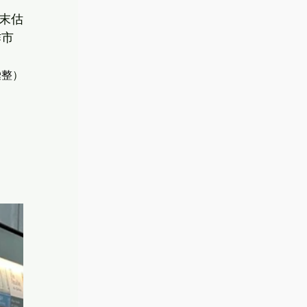
周末估
作市
彙整
）