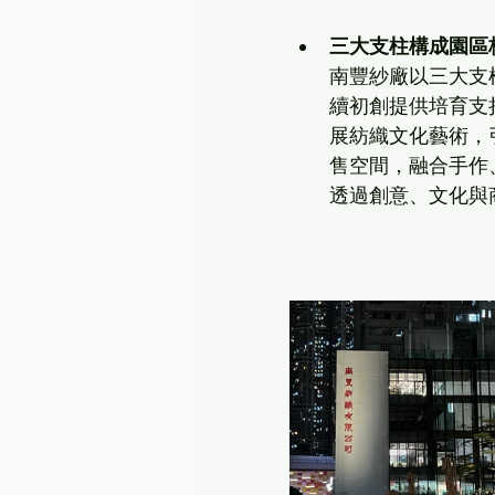
三大支柱構成園區
南豐紗廠以三大支
續初創提供培育支
展紡織文化藝術，
售空間，融合手作
透過創意、文化與