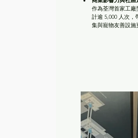
商業影響力與社區
作為荃灣首家工廠型
計逾 5,000 人
集與寵物友善設施