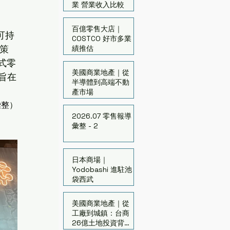
業 營業收入比較
百億零售大店｜
與可持
COSTCO 好市多業
─策
績推估
驗式零
美國商業地產｜從
旨在
半導體到高端不動
產市場
彙整
）
2026.07 零售報導
彙整 - 2
日本商場｜
Yodobashi 進駐池
袋西武
美國商業地產｜從
工廠到城鎮：台商
26億土地投資背後