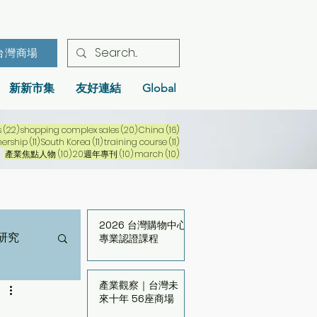
台灣商場
新新市集
友好連結
Global
22 篇文章
20 篇文章
16 篇文章
s
(22)
shopping complex sales
(20)
China
(16)
文章
11 篇文章
11 篇文章
11 篇文章
nership
(11)
South Korea
(11)
training course
(11)
10 篇文章
10 篇文章
10 篇文章
產業焦點人物
(10)
20週年專刊
(10)
march
(10)
2026 台灣購物中心
研究
專業認證課程
產業觀察｜台灣未
來十年 56座商場