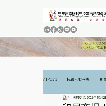
market info
(256)
15 
study tour
(15)
上市
All Posts
協會活動報導
會
國際交流
2025年10月2
三十週年專刊
二十週年專