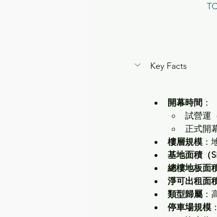
T
Key Facts
開幕時間
：
試營運（So
正式開幕（
樓層規模
：地
基地面積（Sit
總樓地板面積（GF
淨可出租面積
類型歸屬
：高
停車場規模