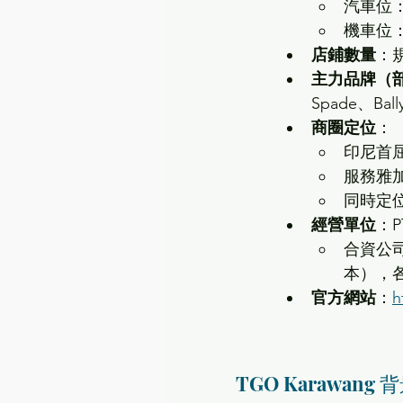
汽車位：約
機車位：約
店鋪數量
：
主力品牌（
Spade、Ball
商圈定位
：
印尼首屈
服務雅
同時定
經營單位
：PT
合資公司：T
本），各
官方網站
：
h
TGO Karawang