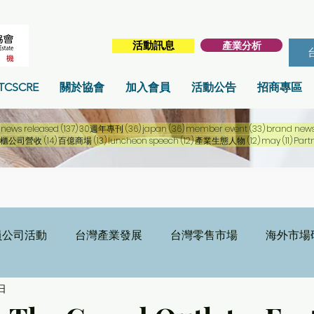
產業分析
活動訊息
TCSCRE
關於協會
加入會員
活動公告
招商專區
256 篇文章
137 篇文章
36 篇文章
36 篇文章
33 篇文章
news released
(137)
30週年專刊
(36)
japan
(36)
member event
(33)
brand new
篇文章
14 篇文章
13 篇文章
12 篇文章
12 篇文章
11 篇
櫃公司營收
(14)
百億商場
(13)
luncheon speech
(12)
產業生態人物
(12)
may
(11)
Part
員公司活動
台灣產業發展
台灣零售市場
海外市場
日
刊