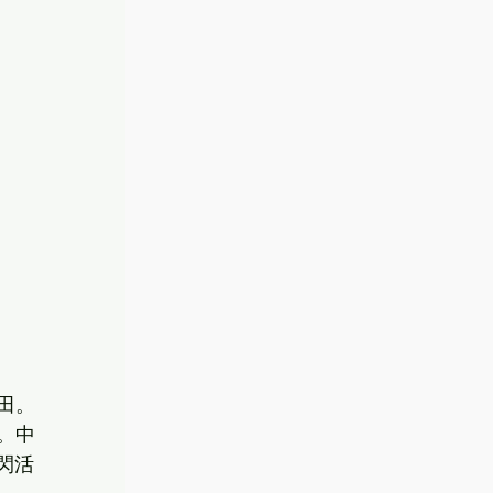
田。
。中
閃活