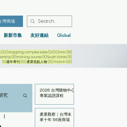
台灣商場
新新市集
友好連結
Global
22 篇文章
20 篇文章
16 篇文章
s
(22)
shopping complex sales
(20)
China
(16)
文章
11 篇文章
11 篇文章
11 篇文章
nership
(11)
training course
(11)
South Korea
(11)
10 篇文章
10 篇文章
10 篇文章
20週年專刊
(10)
產業焦點人物
(10)
march
(10)
2026 台灣購物中心
研究
專業認證課程
產業觀察｜台灣未
來十年 56座商場