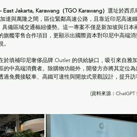
 – East Jakarta, Karawang（TGO Karawang）
選址於西爪
地處雅加達與萬隆之間，區位緊鄰高速公路，且靠近印尼高速
車站，具備區域交通樞紐優勢。這一專案不僅是新加坡與日本
的旗艦零售合作項目，更顯示出國際資本對印尼中高端消
視。
於填補印尼奢侈品牌 Outlet 的供給缺口，吸引來自雅
區的中高端消費者。除購物功能外，開發方亦將其定位為
透過免費接駁車、高鐵可達性與開放式景觀設計，提升訪
(
資料來源：ChatGPT