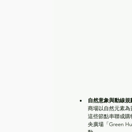
自然意象與動線規
商場以自然元素為
這些節點串聯成購
央廣場「Green