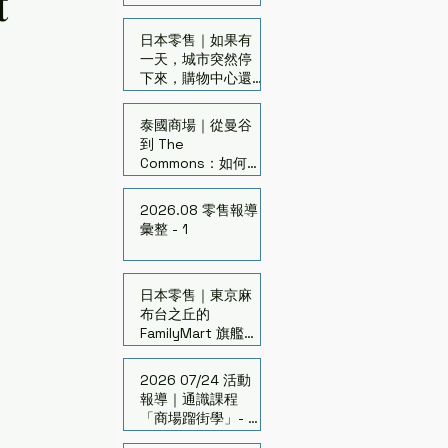
t
日本零售｜如果有
一天，城市突然停
下來，購物中心還
剩下什麼價值？
泰國商場｜從曼谷
到 The
Commons：如何啟
發老舊百貨再生
2026.08 零售報導
彙整 - 1
日本零售｜東京麻
布台之丘的
FamilyMart 旗艦店
「FAMIMA」開幕
2026 07/24 活動
報導｜通識課程
「商場蹓街學」- 台
中場