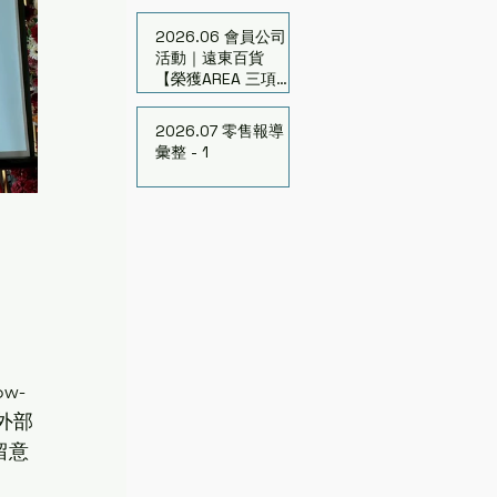
的亞利桑那新商機
2026.06 會員公司
活動｜遠東百貨
【榮獲AREA 三項大
獎】連續7年獲頒15
座獎
2026.07 零售報導
彙整 - 1
w-
外部
留意