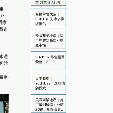
業 營業收入比較
哇 
百億零售大店｜
鐵路
COSTCO 好市多業
兩家
績推估
費市
美國商業地產｜從
半導體到高端不動
產市場
加
旅遊
2026.07 零售報導
彙整 - 2
客體
 彙整
)
日本商場｜
Yodobashi 進駐池
袋西武
美國商業地產｜從
工廠到城鎮：台商
26億土地投資背後