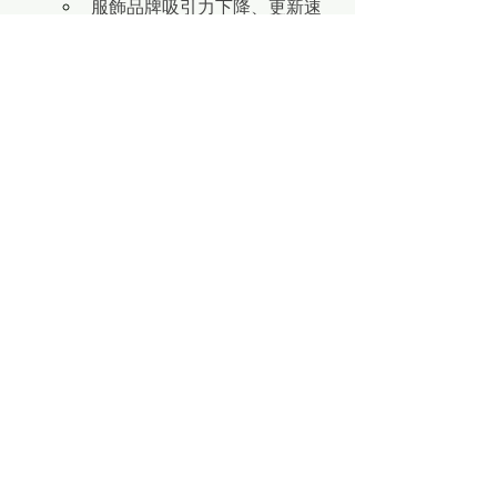
服飾品牌吸引力下降、更新速
度放慢
年輕客群消費場景轉移至餐飲
與體驗
台南雖具有觀光紅利，但百貨若缺乏持
續改裝與內容升級，很容易被「更新、
更好玩」的新型商場分流。甚至是被台
南傳統市場夜市、街區(國華街一帶等)、
餐飲名店小吃等瓜分掉更多的市場。
三、2026年以後台南市場的真正關鍵：
開始出現「勝負店」
勝出條件越來越清楚，能在 2026年後持
續成長的台南商場，通常具備以下特
徵：