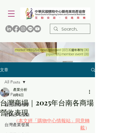
254 篇文章
137 篇文章
36 篇文章
market info
(254)
news released
(137)
30週年專刊
(36)
35 篇文章
33 篇文章
japan
(35)
member event
(33)
文章
All Posts
產業分析
All Posts
2月5日
台灣商場｜2025年台南各商場
協會活動報導
營收表現
會員公司活動
（
本文經「購物中心情報站」同意轉
台灣產業發展
載
）