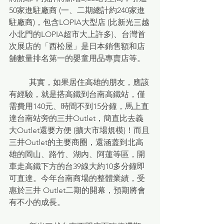
50家進駐廠商 (一、二期總計約240家進
駐廠商)，包含LOPIA大型店 (比新光三越
小北門的LOPIA超市大上許多)、台灣首
次展店的「西松屋」是日本銷售額和店
舖數量排名第一的嬰童用品專賣店等。
	其實，如果居住高雄的朋友，應該
有經驗，就是搭高鐵到台南高鐵站，僅
需費用140元、時間不到15分鐘，馬上直
達台南站旁的三井Outlet，簡直比去義
大Outlet還要方便 (擴大市場規模)！而且
三井Outlet的主要商圈，還涵蓋到北高
雄的岡山、路竹、湖內、阿蓮等區，開
車走高鐵下方的台39線大約10多分鐘即
可直達。今年台南商場的整體業績，受
惠於三井 Outlet二期的開幕，預期將會
有不小的成長。