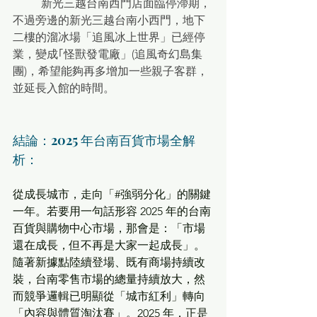
	新光三越台南西門店面臨停滯期，
不過旁邊的新光三越台南小西門，地下
二樓的溜冰場「追風冰上世界」已經停
業，變成｢怪獸發電廠」(追風奇幻島集
團)，希望能夠再多增加一些親子客群，
並延長入館的時間。
結論：2025 年台南百貨市場全解
析：
從成長城市，走向「#強弱分化」的關鍵
一年。若要用一句話形容 2025 年的台南
百貨與購物中心市場，那會是：「市場
還在成長，但不再是大家一起成長」。
隨著新據點陸續登場、既有商場持續改
裝，台南零售市場的總量持續放大，然
而競爭邏輯已明顯從「城市紅利」轉向
「內容與體質淘汰賽」。2025 年，正是