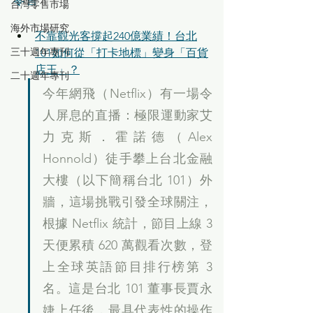
台灣零售市場
海外市場研究
不靠觀光客撐起240億業績！台北
三十週年專刊
101如何從「打卡地標」變身「百貨
店王」？
二十週年專刊
今年網飛（Netflix）有一場令
人屏息的直播：極限運動家艾
力克斯．霍諾德（Alex 
Honnold）徒手攀上台北金融
大樓（以下簡稱台北 101）外
牆，這場挑戰引發全球關注，
根據 Netflix 統計，節目上線 3 
天便累積 620 萬觀看次數，登
上全球英語節目排行榜第 3 
名。這是台北 101 董事長賈永
婕上任後，最具代表性的操作