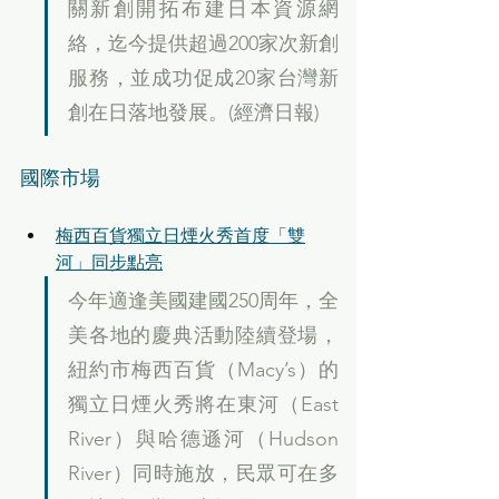
關新創開拓布建日本資源網
絡，迄今提供超過200家次新創
服務，並成功促成20家台灣新
創在日落地發展。(經濟日報)
國際市場
梅西百貨獨立日煙火秀首度「雙
河」同步點亮
今年適逢美國建國250周年，全
美各地的慶典活動陸續登場，
紐約市梅西百貨（Macy’s）的
獨立日煙火秀將在東河（East 
River）與哈德遜河（Hudson 
River）同時施放，民眾可在多