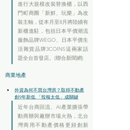
進行大規模改裝替換櫃，以西
門町商圈「新鮮、玩樂」為改
裝主軸，從本月至8月將陸續有
新櫃進駐，包括日本平價潮流
服飾品牌WEGO、日本平價生
活雜貨品牌3COINS這兩家話
題全台首發店。(聯合新聞網)
商業地產
外資為何不買台灣房？取得不動產
創9年新低 「投報太低」成關鍵
近年台商回流、AI產業擴張帶
動商辦與廠辦市場火熱，北台
灣商用不動產價格更頻創新