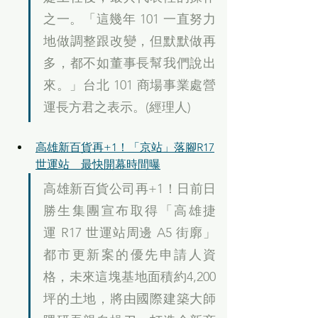
之一。「這幾年 101 一直努力
地做調整跟改變，但默默做再
多，都不如董事長幫我們說出
來。」台北 101 商場事業處營
運長方君之表示。(經理人)
高雄新百貨再+1！「京站」落腳R17
世運站　最快開幕時間曝
高雄新百貨公司再+1！日前日
勝生集團宣布取得「高雄捷
運 R17 世運站周邊 A5 街廓」
都市更新案的優先申請人資
格，未來這塊基地面積約4,200
坪的土地，將由國際建築大師