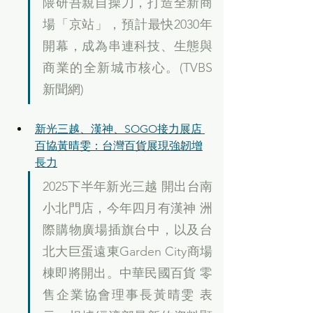
隈研吾親自操刀，打造全新商
場「京站」，預計最快2030年
開幕，成為串連科技、生態與
商業的全新城市核心。(TVBS
新聞網)
新光三越、漢神、SOGO接力展店 
百協黃晴雯：台灣百貨展現強韌增
長力
2025下半年新光三越 開出台南
小北門店，今年四月有漢神 洲
際購物廣場插旗台中，以及台
北大巨蛋遠東Garden City商場
棟即將開出。中華民國百貨 零
售企業協會理事長黃晴雯 表