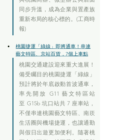
同步升溫，成為企業與置產族
重新布局的核心標的。(工商時
報)
桃園捷運「綠線」即將通車！串連
藝文特區、京站百貨，7個上車點
桃園交通建設迎來重大進展！
備受矚目的桃園捷運「綠線」
預計將於年底啟動首波通車，
率先開放 G11 藝文特區站
至 G15b 坑口站共 7 座車站，
不僅串連桃園藝文特區、南崁
生活圈與機場捷運，也讓通勤
與假日出遊更加便利。隨著桃