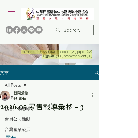
255 篇文章
137 篇文章
36 篇文章
market info
(255)
news released
(137)
japan
(36)
36 篇文章
33 篇文章
30週年專刊
(36)
member event
(33)
文章
All Posts
新聞彙整
All Posts
5月20日
2026.05 零售報導彙整 - 3
協會活動報導
會員公司活動
台灣產業發展
零售