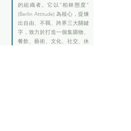
的組織者。它以“柏林態度”
(Berlin Attitude) 為核心，提煉
出自由、不羈、跨界三大關鍵
字，致力於打造一個集購物、
餐飲、藝術、文化、社交、休
閒於一體的綜合性城市公共空
間。(由度設計)
大陸
北京西單商圈地標老佛爺百貨 5月底
歇業
法國高級百貨品牌老佛爺百貨
（Galeries Lafayette）近日宣
布，其位於北京的門市將於5月