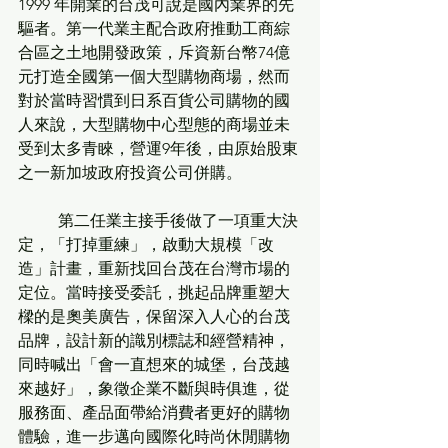
1999 年開業的台茂可說是國內業界的先
驅者。第一代業主配合政府推動工商綜
合區之土地開發政策，斥資新台幣74億
元打造全國第一個大型購物商場，然而
對於當時習慣到日系百貨公司購物的國
人來說，大型購物中心型態的商場並未
受到太多青睞，營運9年後，由原始股東
之一新加坡政府投資公司併購。
	第二任業主接手後做了一項重大決
定，「打掉重練」，啟動大規模「改
造」計畫，重新找回台茂在台灣市場的
定位。當時接受委託，挑起品牌重塑大
樑的是奧美廣告，保留深入人心的台茂
品牌，設計新的識別標誌和經營精神，
同時喊出「會一直想來的城堡，台茂越
來越好」，象徵企業不斷與時俱進，從
服務面、產品面帶給消費者更好的購物
體驗，進一步邁向國際化時尚休閒購物