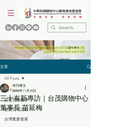
254 篇文章
137 篇文章
36 篇文章
market info
(254)
news released
(137)
30週年專刊
(36)
35 篇文章
33 篇文章
japan
(35)
member event
(33)
文章
All Posts
特刊專文
All Posts
2024年11月28日
三十有新專訪｜台茂購物中心
協會活動報導
董事長 苗延梅
會員公司活動
台灣產業發展