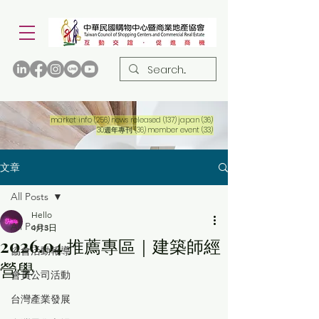
256 篇文章
137 篇文章
36 篇文章
market info
(256)
news released
(137)
japan
(36)
36 篇文章
33 篇文章
30週年專刊
(36)
member event
(33)
文章
All Posts
Hello
All Posts
4月3日
2026.04 推薦專區｜建築師經
協會活動報導
營學
會員公司活動
台灣產業發展