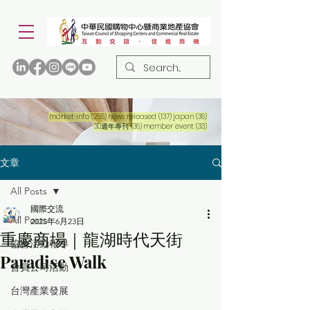
256 篇文章
137 篇文章
36 篇文章
market info
(256)
news released
(137)
japan
(36)
36 篇文章
33 篇文章
30週年專刊
(36)
member event
(33)
文章
All Posts
國際交流
All Posts
2025年6月23日
重慶商場｜龍湖時代天街
協會活動報導
Paradise Walk
會員公司活動
台灣產業發展