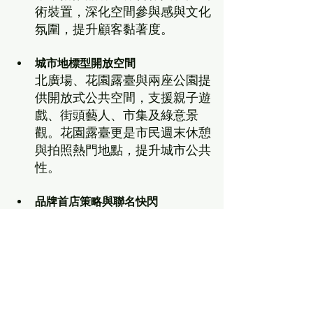
術裝置，深化空間參與感與文化
氛圍，提升顧客黏著度。
城市地標型開放空間
北廣場、花園露臺與兩座公園提
供開放式公共空間，支援親子遊
戲、街頭藝人、市集及綠意景
觀。花園露臺更是市民週末休憩
與拍照熱門地點，提升城市公共
性。
品牌首店策略與聯名快閃
引入如 CHANEL、Charlotte 
Tilbury、茶顏悅色等城市首店及
限定快閃店，結合內容共創與社
群媒體行銷，有效提升商場品牌
含金量與線上曝光熱度。
（
資料來源：
ChatGPT 彙整
）