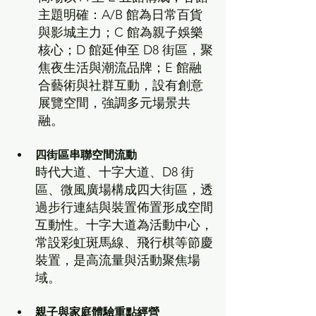
主題明確：A/B 館為日常百貨
與影城主力；C 館為親子娛樂
核心；D 館延伸至 D8 街區，聚
焦夜生活與潮流品牌；E 館融
合藝術與社群互動，設有創意
展覽空間，強調多元場景共
融。
四街區串聯空間流動
時代大道、十字大道、D8 街
區、微風廣場構成四大街區，透
過步行連結與裝置佈置形成空間
互動性。十字大道為活動中心，
常設彩虹斑馬線、飛行棋等節慶
裝置，是高流量與活動聚焦場
域。
親子與家庭體驗重點經營