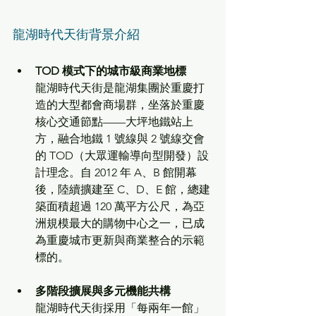
龍湖時代天街背景介紹 
TOD 模式下的城市級商業地標
龍湖時代天街是龍湖集團於重慶打
造的大型都會商場群，坐落於重慶
核心交通節點——大坪地鐵站上
方，融合地鐵 1 號線與 2 號線交會
的 TOD（大眾運輸導向型開發）設
計理念。自 2012 年 A、B 館開幕
後，陸續擴建至 C、D、E 館，總建
築面積超過 120 萬平方公尺，為亞
洲規模最大的購物中心之一，已成
為重慶城市更新與商業整合的示範
標的。
多階段擴展與多元機能共構
龍湖時代天街採用「每兩年一館」