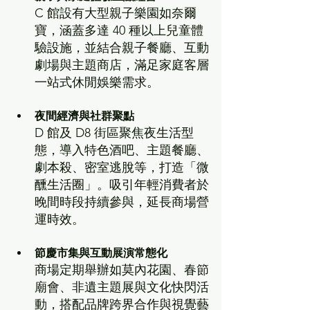
C 館設有大型親子樂園如奈爾
寶，涵蓋多達 40 種以上兒童體
驗設施，並結合親子餐廳、互動
劇場與主題商店，滿足家庭客層
一站式休閒娛樂需求。
夜間經濟與社群聚點
D 館及 D8 街區聚焦夜生活型
態，導入特色酒吧、主題餐廳、
劇本殺、密室逃脫等，打造「微
醺生活圈」。吸引年輕消費者於
晚間時段持續參與，延長商場營
運時效。
節慶市集與互動展演常態化
商場定期舉辦如莫內花園、春節
廟會、非遺主題展與文化快閃活
動，搭配品牌跨界合作與視覺藝