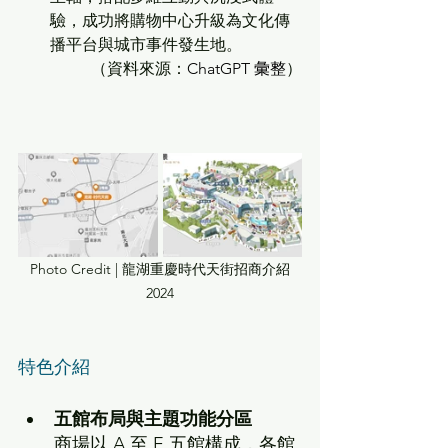
驗，成功將購物中心升級為文化傳
播平台與城市事件發生地。
（
資料來源：
ChatGPT 彙整
）
Photo Credit | 
龍湖重慶時代天街招商介紹
2024
特色介紹 
五館布局與主題功能分區
商場以 A 至 E 五館構成，各館