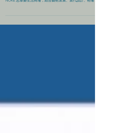
NOKE 忠泰樂生活
城市到生活，思考空間的體驗設計 如何賦予更多的未來商場
想像 集結忠泰集團各領域所累積的底蘊，位於台北大直的
NOKE 忠泰樂生活商場，結合藝術策展、當代設計、輕奢選
品、風格美食及冰雪運動，打造「參與式體驗」，從商業規
劃、建築設計、空間質感、進駐品牌，到藝術展示，透過
「策展力」凝聚，處處展現出潮流與設計交融的亮點，以
「策展型商場」自許，一步步打造出獨一無二的「NOKE 場
域空間」。 「策展娛樂」項目占全商場三成 — 成為「讓人
想再待久一點」的地方 NOKE 透過【差異化自營】、【策展
與零售共創】、【文化 · 藝術 · 設計氛圍匯聚】與【體驗型內
容集結】四項經營策略，為來客提供一處與眾不同、消費和
文化休閒功能並俱的新形態商場，期待除了購物之外，還能
同時滿足消費者對於設計、藝術等等的需求，不斷創造美好
的體驗與記憶，建立一個不同於以往的消費 - 來館型態，讓
大家認同 NOKE 成為自己生活風格的一部分。 NOKE 與眾不
同的策展體驗、活動體驗與空間體驗 位於 NOKE 一樓的 Art
Corner 和三樓的 Uncanny，開業以來分別舉辦過不少各具