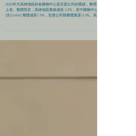
台灣商場｜2025年高雄各商場營收表現
2025年大高雄地區的各購物中心及百貨公司的業績，整理如
上表。整體而言，高雄地區業績成長 3.2%，其中購物中心類
(含Outlet) 整體成長7.5%，百貨公司類整體衰退 0.3%。高雄
的商場整體業績能夠成長，其中一個最主要的因素就是是受
惠於高雄 #演唱會經濟 的效益。