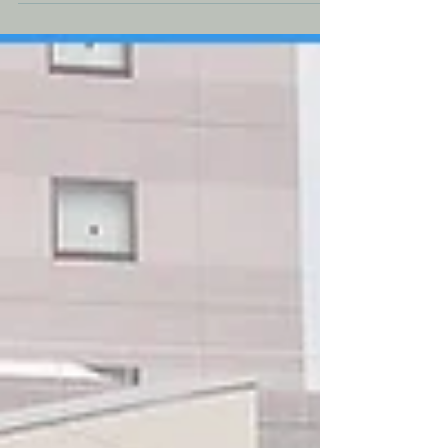
美國的購物中心產業在2007、2008年金融風暴的衝擊下，導
致多年的汰弱留強過程。新增供給成長停滯，總存量甚至減
少，後於2013年經過連續幾季的順利去化，零售不動產（購
物中心為主）市場的租金終於能夠反轉下降的趨勢而略微調
漲，消費者信心增加、零售業者財務穩健、新開店家數增
加。...