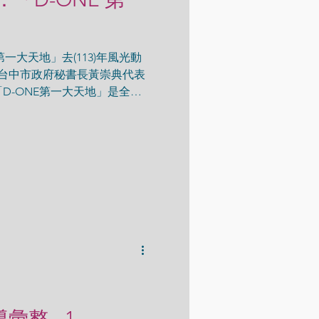
一大天地」去(113)年風光動
，台中市政府秘書長黃崇典代表
D-ONE第一大天地」是全台
基地面積超過15公頃，感謝
260億元打造全台最大購物中
里程碑「立柱」，市民都非常
115年第4季開幕後，可望創
打造亞洲商業新地標，迎接全球觀
導彙整 - 1