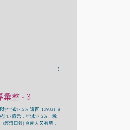
導彙整 - 3
獲利年減17.5％ 遠百（2903）8
4.7億元，年減17.5％，稅
元。(經濟日報) 台南人又有新百