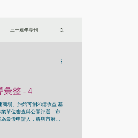
三十週年專刊
導彙整 - 4
商場、旅館可創20億收益 基
專業單位審查與公開評選，市
選為最優申請人，將與市府攜
格的遊艇港開發計畫。興建初
預期為市庫創造超過20億元收