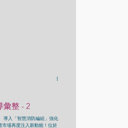
月試營運 「這事情」特別重
導彙整 - 2
 導入「智慧消防編組」強化
貨市場再度注入新動能！位於