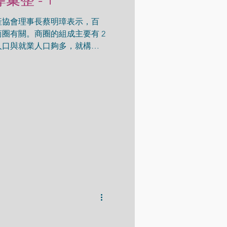
產協會理事長蔡明璋表示，百
圈有關。商圈的組成主要有 2
人口與就業人口夠多，就構成
把其他地區的人納進來，成為
加，商圈擴大，百貨業就有機會