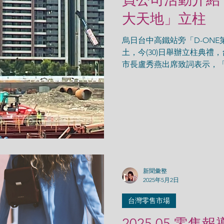
大天地」立柱
烏日台中高鐵站旁「D-ONE第
土，今(30)日舉辦立柱典禮
市長盧秀燕出席致詞表示，「
最大的高鐵站區開發案，開發
第一大國際開發公司投入超過
心，動土不到一年即來到新
期待這座商場早日營運。預計
造1萬8,000個就業機會，
光龐大商機。
新聞彙整
2025年5月2日
台灣零售市場
2025.05 零售報