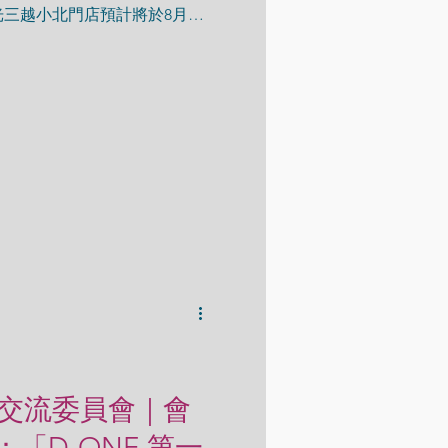
三越小北門店預計將於8月15
式開幕，為確保營運初期的安全
前即主動向台南市政府消防局
 中部交流委員會｜會
「D-ONE 第一