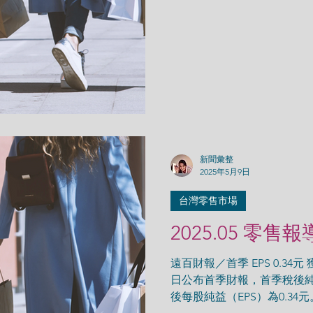
益，並帶來在地...
新聞彙整
2025年5月9日
台灣零售市場
2025.05 零售報
遠百財報／首季 EPS 0.34元 
日公布首季財報，首季稅後純益
後每股純益（EPS）為0.34