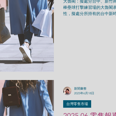
大魯閣：擬處分台中、新竹商
棒壘球打擊練習場的大魯閣
性，擬處分所持有的台中新
商場經營權利，未來發展將
場。(中央社) 中東局勢帶動
萬金條訂單...
新聞彙整
2025年6月18日
台灣零售市場
2025.06 零售報