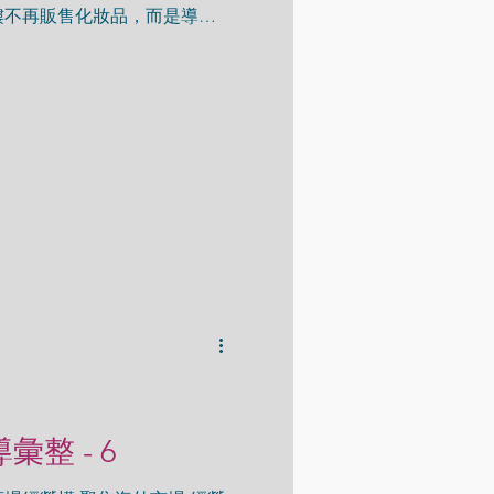
樓不再販售化妝品，而是導入
飾與運動品牌，強化與年輕族群
 5至8...
導彙整 - 6