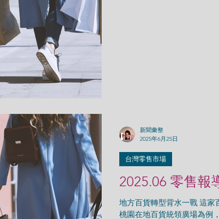
並交還給新光三越，也宣告
繕，預計11月可望全棟復業。(經
新聞彙整
2025年6月25日
台灣零售市場
2025.06 零售報
地方百貨轉型背水一戰 這家
桃園在地百貨統領廣場為例