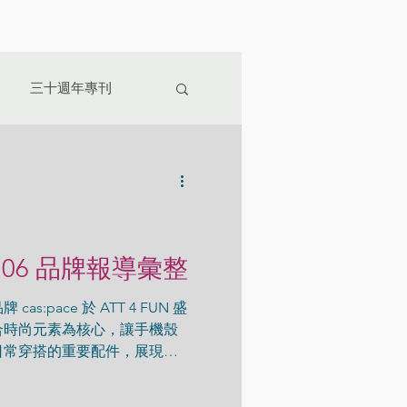
三十週年專刊
.06 品牌報導彙整
:pace 於 ATT 4 FUN 盛
合時尚元素為核心，讓手機殼
日常穿搭的重要配件，展現個
e FB粉絲專頁 ) Tokyo-