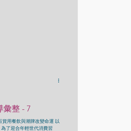
新光三越可進場全面施工修
濟日報)...
導彙整 - 7
百貨用餐飲與潮牌改變命運 以
，為了迎合年輕世代消費習