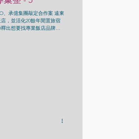
GO、承億集團敲定合作案 遠東
飯店，並活化20餘年閒置旅宿
O釋出想要找專業飯店品牌經
，雙方因理念一致，敲定這個