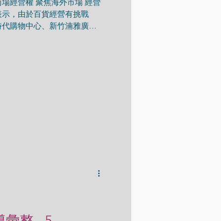
場經營權 聚焦海外市場 經營
表示，由於百貨經營有挑戰
時代購物中心、新竹湳雅廣場
聚焦運動休閒項目和海外市
避險情緒 SOGO：接到多筆百
導彙整 - 5