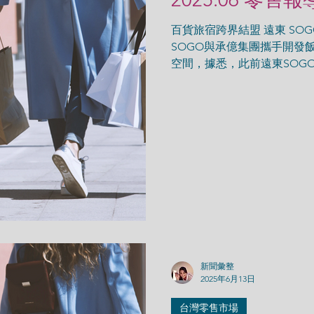
百貨旅宿跨界結盟 遠東 SO
SOGO與承億集團攜手開發
空間，據悉，此前遠東SOG
營的訊息，經過多方接觸後
合作案。(經濟日報)...
新聞彙整
2025年6月13日
台灣零售市場