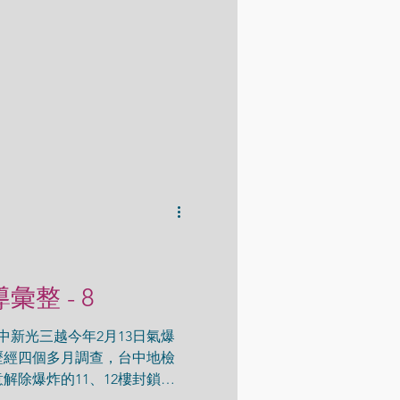
導彙整 - 8
台中新光三越今年2月13日氣爆
歷經四個多月調查，台中地檢
解除爆炸的11、12樓封鎖，