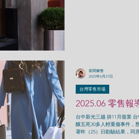
新聞彙整
2025年6月27日
台灣零售市場
2025.06 零售報
台中新光三越 拚11月復業 
釀五死30多人輕重傷事件，
署昨（25）日勘驗結果，同意