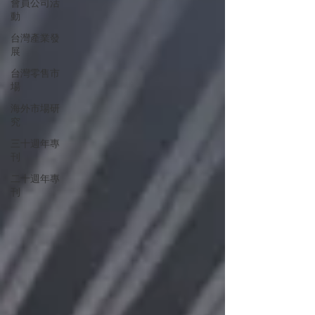
會員公司活
動
台灣產業發
展
台灣零售市
場
海外市場研
究
三十週年專
刊
二十週年專
刊