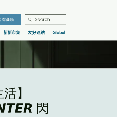
台灣商場
新新市集
友好連結
Global
生活】
𝙉𝙏𝙀𝙍 閃