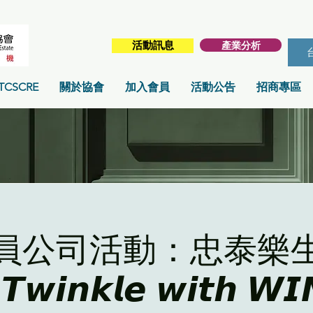
產業分析
活動訊息
TCSCRE
關於協會
加入會員
活動公告
招商專區
員公司活動：忠泰樂
𝙬𝙞𝙣𝙠𝙡𝙚 𝙬𝙞𝙩𝙝 𝙒