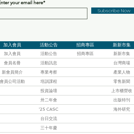
Enter your email here*
Subscribe Now
加入會員
活動公告
招商專區
新新市集
加入會員
活動公告
招商專區
新新市集
會員名冊
活動訊息
台灣商場
新會員簡介
專業考察
產業人物
會員公司活動
培訓課程
零售新聞
投資論壇
上市櫃營收
卅二年會
出版特刊
'25 CASC
海外研究
台日交流
三十年慶