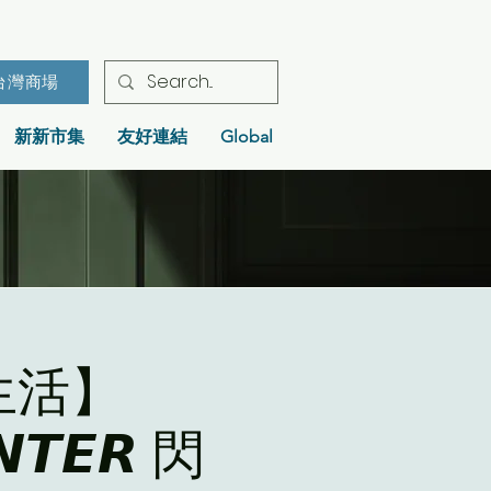
台灣商場
新新市集
友好連結
Global
生活】
𝙉𝙏𝙀𝙍 閃