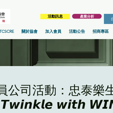
產業分析
活動訊息
TCSCRE
關於協會
加入會員
活動公告
招商專區
員公司活動：忠泰樂
𝙬𝙞𝙣𝙠𝙡𝙚 𝙬𝙞𝙩𝙝 𝙒