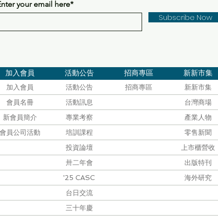
Enter your email here*
Subscribe Now
加入會員
活動公告
招商專區
新新市集
加入會員
活動公告
招商專區
新新市集
會員名冊
活動訊息
台灣商場
新會員簡介
專業考察
產業人物
會員公司活動
培訓課程
零售新聞
投資論壇
上市櫃營收
卅二年會
出版特刊
'25 CASC
海外研究
台日交流
三十年慶