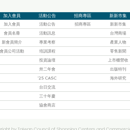
加入會員
活動公告
招商專區
新新市集
加入會員
活動公告
招商專區
新新市集
會員名冊
活動訊息
台灣商場
新會員簡介
專業考察
產業人物
會員公司活動
培訓課程
零售新聞
投資論壇
上市櫃營收
卅二年會
出版特刊
'25 CASC
海外研究
台日交流
三十年慶
協會商店
right by
Taiwan Council of Shopping Centers and Commercia