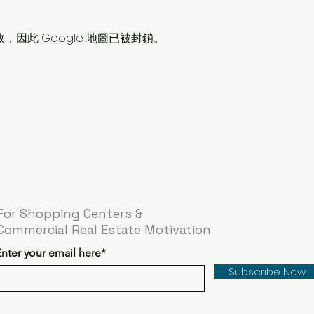
故，因此 Google 地圖已被封鎖。
For Shopping Centers &
Commercial Real Estate Motivation
Enter your email here*
Subscribe Now