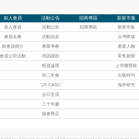
加入會員
活動公告
招商專區
新新市集
加入會員
活動公告
招商專區
新新市集
會員名冊
活動訊息
台灣商場
新會員簡介
專業考察
產業人物
會員公司活動
培訓課程
零售新聞
投資論壇
上市櫃營收
卅二年會
出版特刊
'25 CASC
海外研究
台日交流
三十年慶
協會商店