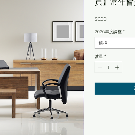
員】常年會
價
$0.00
格
2026年度調整
*
選擇
數量
*