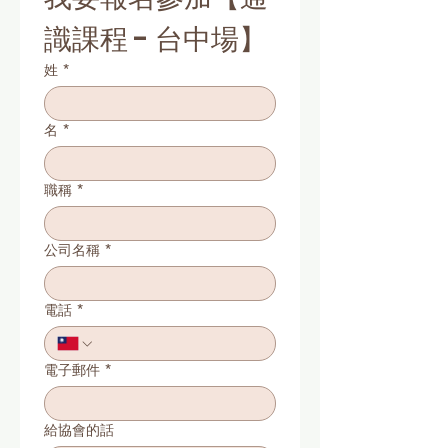
我們認為：真正需要改變的，不是
識課程 - 台中場】
建築形式，而是商業思維。

姓
*
📍 核心提綱

🔺 亞洲商業地產的新典範。

名
*
🔺 品質開幕。

🔺 存量活化。

職稱
*
🔺 人均零售面積。

🔺 商業地產的新競爭。
公司名稱
*
電話
*
電子郵件
*
給協會的話