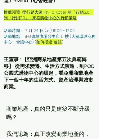
運）+Mind（心智經營）
推薦閱讀
從行銷大師 Philip Kotler 的「行銷3.0」
到「行銷7.0」- 來看購物中心的行銷策略
活動時間： 7 月 24 日 (五) 15:00 - 17:00
活動地點： iFG遠雄廣場台中店 9 樓 (大瀚環球商務
中心 - 會議中心)
(
如何抵達
連結
)
王董事 : 【亞洲商業地產第五次典範轉
移】 從需求變遷、生活方式演進，到POD
公園式購物中心的崛起，看亞洲商業地產
下一個十年的生活方式、資產治理與城市
商業。
商業地產，真的只是建築不斷升級
嗎？

我們認為：真正改變商業地產的，