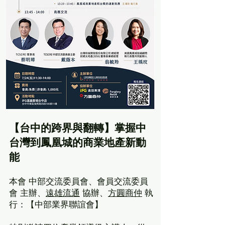
【台中的
跨界與翻轉
】
掌握中
台灣到鳳凰城的商業地產新動
能
本會 中部交流委員會、會員交流委員
會 主辦、
遠雄流通
協辦、
方圓商仲
執
行：【中部業界聯誼會】