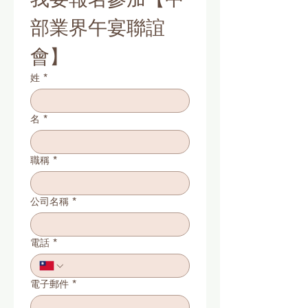
部業界午宴聯誼
會】
姓
*
名
*
職稱
*
公司名稱
*
電話
*
電子郵件
*