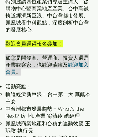
特別邀請四位產業領導級主講人，從
購物中心暨商業地產產業、台中高鐵
軌道經濟新巨浪、中台灣都市發展、
鳳凰城看中科觀點，深度剖析中台灣
的發展核心。
歡迎會員踴躍報名參加！
如您是開發商、營運商、投資人還是
產業觀察家，也歡迎蒞臨及
歡迎加入
會員
。
活動亮點：
軌道經濟新巨浪 - 台中第一大 戴蔭本
主委
中台灣都市發展趨勢 - What's the
Next? 房, 地, 產業 翁毓羚 總經理
鳳凰城商業地產和台積的連動效應 王
瑀玟 執行長