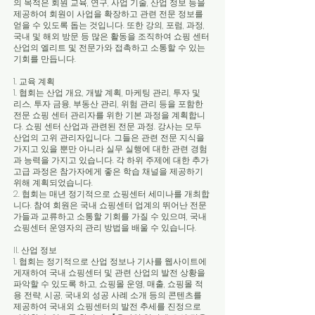
의 목적은 회원 교육, 연구, 사업 기술, 산업 정보 등을
제공하여 회원이 사업을 확장하고 관련 전문 정보를
얻을 수 있도록 돕는 것입니다. 또한 강의, 포럼, 과정,
국내 및 해외 방문 등 많은 활동을 조직하여 쇼핑 센터
산업의 엘리트 및 전문가와 접촉하고 소통할 수 있는
기회를 만듭니다.
1. 교육 계획
1. 협회는 산업 개요, 개발 계획, 마케팅 관리, 투자 및
리스, 투자 금융, 부동산 관리, 위험 관리 등을 포함한
전문 쇼핑 센터 관리자를 위한 기본 과정을 계획합니
다. 쇼핑 센터 산업과 관련된 전문 과정. 강사는 모두
산업의 고위 관리자입니다. 그들은 관련 전문 지식을
가지고 있을 뿐만 아니라 실무 실행에 대한 관련 경험
과 능력을 가지고 있습니다. 각 하위 주제에 대한 추가
고급 과정은 참가자에게 좋은 학습 채널을 제공하기
위해 계획되었습니다.
2. 협회는 매년 정기적으로 쇼핑센터 세미나를 개최합
니다. 참여 회원은 국내 쇼핑센터 업계의 뛰어난 전문
가들과 교류하고 소통할 기회를 가질 수 있으며, 국내
쇼핑센터 운영자의 관리 방법을 배울 수 있습니다.
II. 산업 정보
1. 협회는 정기적으로 산업 정보나 기사를 웹사이트에
게재하여 국내 쇼핑센터 및 관련 산업의 발전 상황을
파악할 수 있도록 하고, 쇼핑몰 운영, 매출, 쇼핑몰 적
용 전략, 시공, 국내외 성공 사례 소개 등의 콘텐츠를
제공하여 국내외 쇼핑센터의 발전 추세를 진정으로