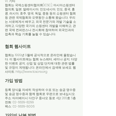
VI. 기타
협회는 국제쇼핑센터협의회(ICSC), 아시아쇼핑센터
협의회, 일본, 말레이시아, 인도네시아, 인도, 중국, 홍
콩, 러시아, 호주, 영국, 독일, 중동 등의 쇼핑센터 협회
등 관련 국제협회와 오랫동안 소통해 왔습니다. 우리
는 서로에게서 배우고, 외국 전문가와 개발 기술을 소
개하고, 다양한 국가의 쇼핑센터 개발을 이해하고, 관
련 국제 컨퍼런스나 전시회에 참여하여 외국인과의
접촉과 학습 기회를 늘릴 수 있습니다.
협회 웹사이트
협회는 1999년 9월에 공식적으로 온라인에 올랐습니
다. 이 웹사이트에는 협회 뉴스레터, 세미나 공지, 다양
한 이벤트 공지, 산업 및 상업 단지에 대한 관련 법률
및 규정이 게재됩니다. 온라인에서 검색해 보세요. 웹
사이트:
http://www.tcscre.org
가입 방법
등록 양식을 자세히 작성하여 수표 또는 송금 영수증
및 송금 영수증과 함께 협회로 우편으로 보내십시오.
주소: 타이베이시 다안구 중샤오 동로 4단 285호 5층
전화:
02-6639-8299
팩스:
02-6639-8006
가입비 납부 방법