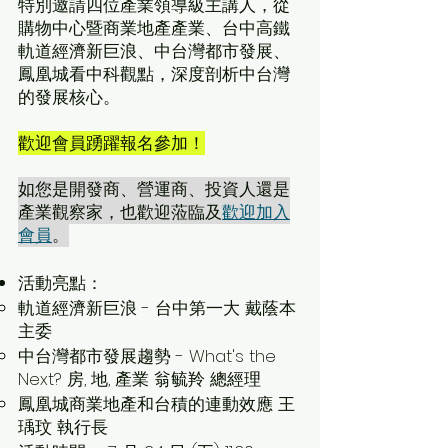
特別邀請四位產業領導級主講人，從
購物中心暨商業地產產業、台中高鐵
軌道經濟新巨浪、中台灣都市發展、
鳳凰城看中科觀點，深度剖析中台灣
的發展核心。
歡迎會員踴躍報名參加！
如您是開發商、營運商、投資人還是
產業觀察家，也歡迎蒞臨及
歡迎加入
會員
。
活動亮點：
軌道經濟新巨浪 - 台中第一大 戴蔭本
主委
中台灣都市發展趨勢 - What's the
Next? 房, 地, 產業 翁毓羚 總經理
鳳凰城商業地產和台積的連動效應 王
瑀玟 執行長