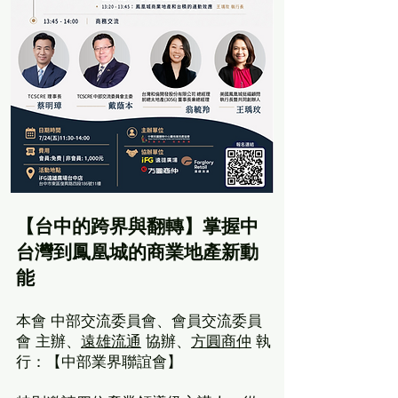
【台中的
跨界與翻轉
】
掌握中
台灣到鳳凰城的商業地產新動
能
本會 中部交流委員會、會員交流委員
會 主辦、
遠雄流通
協辦、
方圓商仲
執
行：【中部業界聯誼會】