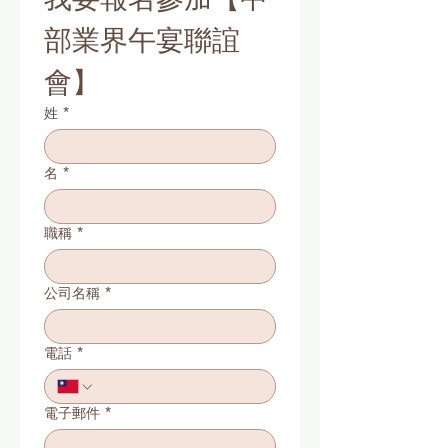
部業界午宴聯誼
會】
姓
*
名
*
職稱
*
公司名稱
*
電話
*
電子郵件
*