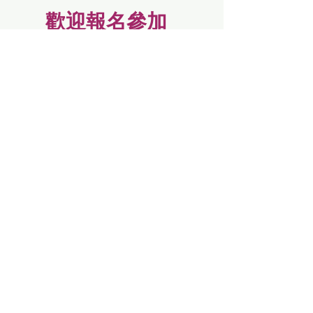
歡迎報名參加
(30 席名額 額滿即止)
For Shopping Centers & Commercial
Real Estate Motivation
Enter your email here*
Subscribe Now