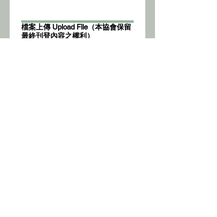
檔案上傳 Upload File（本協會保留
最終刊登內容之權利）
Upload （文件 X 1 .doc .pdf .txt）
檔案上傳 Upload File（本協會保留
最終刊登內容之權利）
Upload（圖片 X 1 .jpg .png）
Apply Now
쇼핑 센터 및 상업용 부동산 동기 부여
Enter your email here*