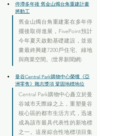
停滯多年後 舊金山燭台角重建計畫
將動工
舊金山燭台角重建案在多年停
擺後取得進展，FivePoint預計
今年夏天啟動基礎建設，並規
畫最終興建7200戶住宅、綠地
與商業空間。(世界新聞網)
曼谷Central Park購物中心榮獲《亞
洲零售》雜志獎項 鞏固地標地位
Central Park購物中心矗立於曼
谷城市天際線之上，重塑曼谷
核心區的都市生活方式，迅速
成為該市最具代表性的新地標
之一。這座綜合性地標項目集