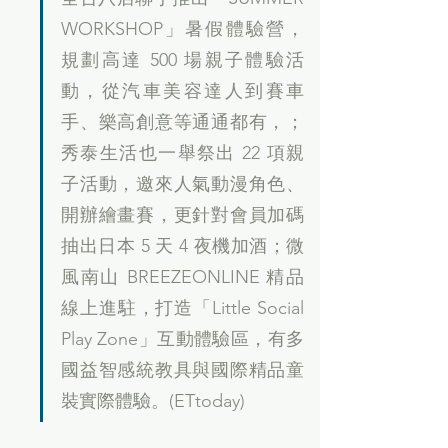
WORKSHOP」暑假體驗營，
規劃高達 500 場親子體驗活
動，從汽車美容達人到賽車
手、樂高創意等通通都有，；
秀泰生活也一舉祭出 22 項親
子活動，邀來人氣動漫角色、
開辦繪畫賽，更針對會員加碼
抽出日本 5 天 4 夜機加酒；微
風南山 BREEZEONLINE 精品
線上進駐，打造「Little Social 
Play Zone」互動體驗區，有多
國益智感統教具與國際精品童
裝實際體驗。(ETtoday)