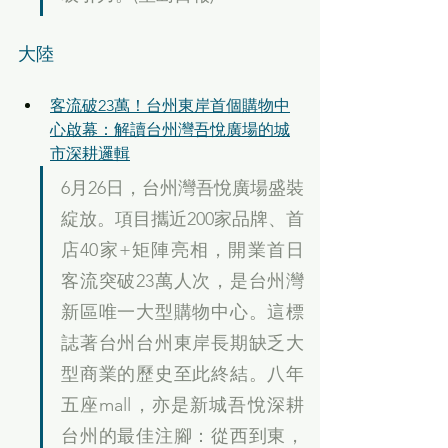
大陸
客流破23萬！台州東岸首個購物中
心啟幕：解讀台州灣吾悅廣場的城
市深耕邏輯
6月26日，台州灣吾悅廣場盛裝
綻放。項目攜近200家品牌、首
店40家+矩陣亮相，開業首日
客流突破23萬人次，是台州灣
新區唯一大型購物中心。這標
誌著台州台州東岸長期缺乏大
型商業的歷史至此終結。八年
五座mall，亦是新城吾悅深耕
台州的最佳注腳：從西到東，