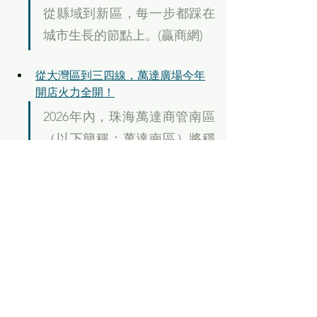
從縣域到新區，每一步都踩在
城市生長的節點上。(贏商網)
從大灣區到三四線，萬達廣場今年
開店火力全開！
2026年內，珠海萬達商管南區
（以下簡稱：萬達南區）將穩
開4座萬達廣場，除了已官宣11
月27日開業的佛山長華萬達廣
場，還包括株洲神農萬達廣場
B館、珠海斗門萬達廣場二
期、玉林玉東萬達廣場，新增
商業總體量超50萬㎡，目前各
專案招商進展良好。(贏商網)