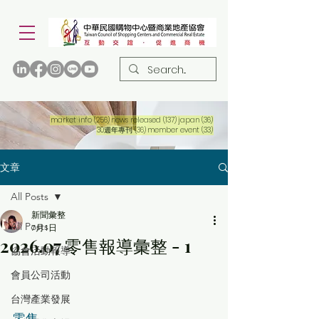
256 篇文章
137 篇文章
36 篇文章
market info
(256)
news released
(137)
japan
(36)
36 篇文章
33 篇文章
30週年專刊
(36)
member event
(33)
文章
All Posts
新聞彙整
All Posts
7月1日
2026.07 零售報導彙整 - 1
協會活動報導
會員公司活動
台灣產業發展
零售