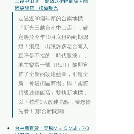
三越中山店 「開放式街區商場＋國
際級飯店」樣貌曝光
走過近30個年頭的台南地標
「新光三越台南中山店」，確
定將於今年10月底租約到期熄
燈！消息一出讓許多老台南人
直呼是不捨的「時代眼淚」，
地主樂富一號（REIT）隨即宣
佈了全新的改建藍圖，引進全
新「神級街區商場」與「國際
頂級連鎖飯店」雙軌新地標，
以下整理3大改建亮點，帶您搶
先看！(聯合新聞網)
台中新百貨「豐原Mini G Mall」7/3