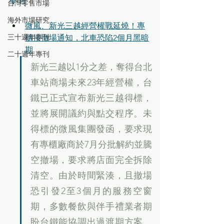
台灣零售市場
海外市場研究
微風、新光三越經營權戰延燒！專
三十週年專刊
櫃接撤場通知，北車恐陷2個月黑暗
期
二十週年專刊
新光三越以1分之差，奪得台北
車站商場未來23年經營權，台
鐵已正式宣布新光三越得標，
並將展開議約與點交程序。未
得標的微風集團發函，要求現
有專櫃廠商於7月分批解約並騰
空撤場，要求將店面完全拆除
清空。由於時間緊湊，且撤場
恐引發2至3個月的服務空窗
期，多數餐飲與伴手禮業者期
盼台鐵能協調出過渡期方案。