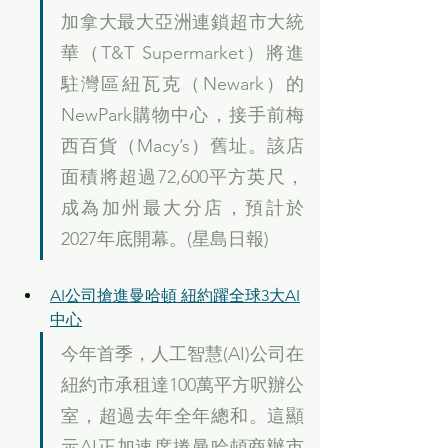
加拿大最大亞洲連鎖超市大統
華（T&T Supermarket）將進
駐灣區紐瓦克（Newark）的
NewPark購物中心，接手前梅
西百貨（Macy’s）舊址。該店
面積將超過72,600平方英尺，
成為加州最大分店，預計於
2027年底開幕。(星島日報)
AI公司搶進曼哈頓 紐約躍全球3大AI
中心
今年首季，人工智慧(AI)公司在
紐約市承租達100萬平方呎辦公
室，超過去年全年總和。這顯
示AI正加速席捲曼哈頓商辦市