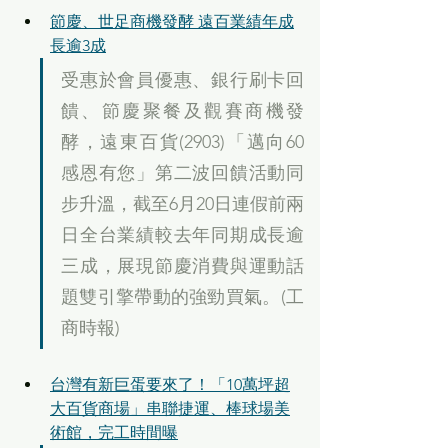
節慶、世足商機發酵 遠百業績年成
長逾3成
受惠於會員優惠、銀行刷卡回
饋、節慶聚餐及觀賽商機發
酵，遠東百貨(2903)「邁向60 
感恩有您」第二波回饋活動同
步升溫，截至6月20日連假前兩
日全台業績較去年同期成長逾
三成，展現節慶消費與運動話
題雙引擎帶動的強勁買氣。(工
商時報)
台灣有新巨蛋要來了！「10萬坪超
大百貨商場」串聯捷運、棒球場美
術館，完工時間曝