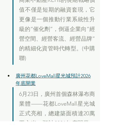
商業不動產REITs的長期戰略價
值不僅是短期的融資套現，它
更像是一個推動行業系統性升
級的“催化劑”，倒逼企業向“經
營空間、經營客流、經營品牌”
的精細化資管時代轉型。(中購
聯)
廣州花都LoveMall星光城預計2026
年底開業
6月23日，廣州首個森林瀑布商
業體——花都LoveMall星光城
正式亮相，總建築面積達20萬
平方米，預計2026年底開業。
據介紹，LoveMall星光城落