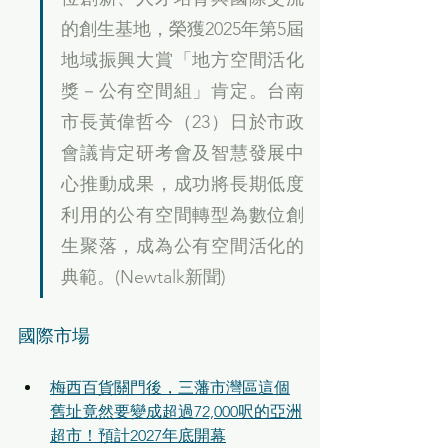
的創生基地，榮獲2025年第5屆
地域振興大賞「地方空間活化
獎－公有空間組」肯定。台南
市長黃偉哲今（23）日於市政
會議肯定研考會及智慧發展中
心推動成果，成功將長期低度
利用的公有空間轉型為數位創
生聚落，成為公有空間活化的
典範。(Newtalk新聞)
國際市場
梅西百貨關門後，三藩市灣區這個
舊址竟然要變成超過72,000呎的亞洲
超市！預計2027年底開幕