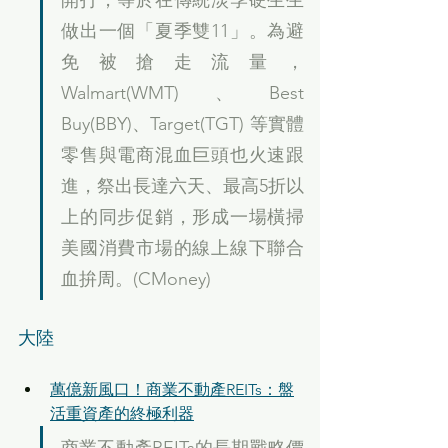
開打，等於在傳統淡季硬生生
做出一個「夏季雙11」。為避
免被搶走流量，
Walmart(WMT)、Best 
Buy(BBY)、Target(TGT) 等實體
零售與電商混血巨頭也火速跟
進，祭出長達六天、最高5折以
上的同步促銷，形成一場橫掃
美國消費市場的線上線下聯合
血拚周。(CMoney)
大陸
萬億新風口！商業不動產REITs：盤
活重資產的終極利器