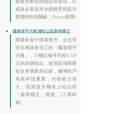
動產所創造的固定現金流，已
成為企業追求永續經營與提升
營運韌性的關鍵。(Yahoo新聞)
國泰環宇大樓 躍松山區新商辦王
商辦租金行情再推升，台北市
民生東路新完工的「國泰環宇
大樓」，15樓以每坪月租4,159
元的高價租出，改寫區域商辦
租金單價新高紀錄，據傳租戶
為高科技產業，付租能力強
大，也讓該大樓坐上松山區
「新商辦王」寶座。(工商時
報)