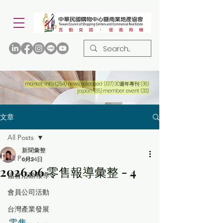
254 篇文章
137 篇文章
36 篇文章
market info
(254)
news released
(137)
30週年專刊
(36)
35 篇文章
33 篇文章
japan
(35)
member event
(33)
文章
All Posts
新聞彙整
All Posts
6月24日
2026.06 零售報導彙整 - 4
協會活動報導
會員公司活動
台灣產業發展
零售