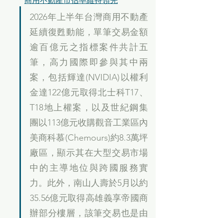
商用不動產市佔率維持領先
2026年上半年台灣商用不動產
延續復甦動能，單筆交易金額
逾百億元之指標案件共計五
筆，高力國際即參與其中兩
案，包括輝達(NVIDIA)以權利
金達122億元取得北士科T17、
T18地上權案，以及世紀鋼集
團以113億元收購觀音工業區內
美商科慕(Chemours)約8.3萬坪
廠區，顯示其在大型交易市場
中的主導地位與跨國服務實
力。此外，南山人壽於5月以約
35.56億元取得高雄義享帝國商
辦部分樓層，該筆交易也是由