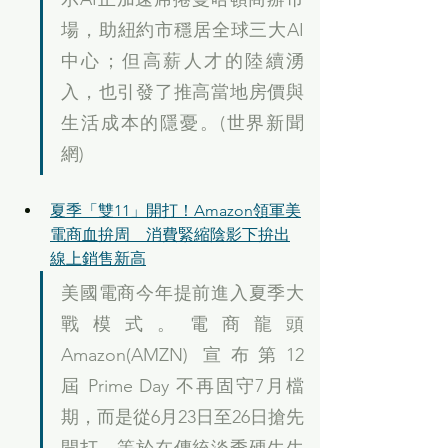
場，助紐約市穩居全球三大AI
中心；但高薪人才的陸續湧
入，也引發了推高當地房價與
生活成本的隱憂。(世界新聞
網)
夏季「雙11」開打！Amazon領軍美
電商血拚周　消費緊縮陰影下拚出
線上銷售新高
美國電商今年提前進入夏季大
戰模式。電商龍頭 
Amazon(AMZN) 宣布第12
屆 Prime Day 不再固守7月檔
期，而是從6月23日至26日搶先