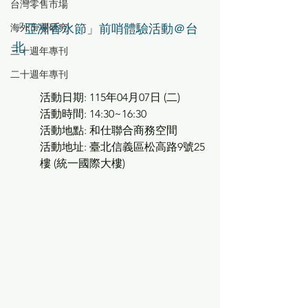
台灣零售市場
「亞洲香水節」前哨體驗活動＠台
海外市場研究
北
三十週年專刊
二十週年專刊
活動日期: 115年04月07日 (二)
活動時間: 14:30~16:30
活動地點: 和仕聯合商務空間
活動地址: 臺北信義區松高路9號25
樓 (統一國際大樓)