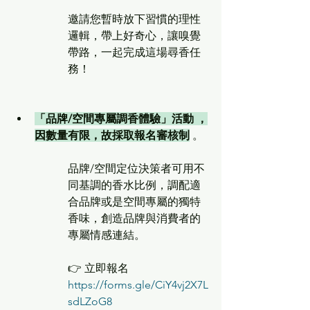
邀請您暫時放下習慣的理性
邏輯，帶上好奇心，讓嗅覺
帶路，一起完成這場尋香任
務！
「品牌/空間專屬調香體驗」活動 ，
因數量有限，故採取報名審核制
 。
品牌/空間定位決策者可用不
同基調的香水比例，調配適
合品牌或是空間專屬的獨特
香味，創造品牌與消費者的
專屬情感連結。
👉 立即報名 
https://forms.gle/CiY4vj2X7L
sdLZoG8