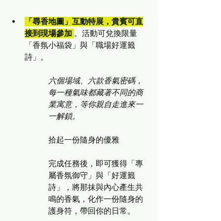
「尋香地圖」互動特展，貴賓可直
接到現場參加 
。活動可兌換限量
「香氛小福袋」與「職場好運籤
詩」。
六個場域、六款香氣密碼，
每一種氣味都藏著不同的商
業寓意，等你親自走進來一
一解鎖。
拾起一份隨身的優雅
完成任務後，即可獲得「專
屬香氛御守」與「好運籤
詩」，將那抹與內心產生共
鳴的香氣，化作一份隨身的
護身符，帶回你的日常。