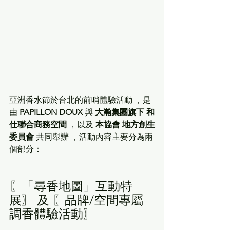
亞洲香水節於台北的前哨體驗活動 ，是
由 
PAPILLON DOUX
 與 
大瀚集團旗下 和
仕聯合商務空間
 ，以及 
本協會 地方創生
委員會
 共同舉辦 ，活動內容主要分為兩
個部分：
〖「尋香地圖」互動特
展〗 及 〖品牌/空間專屬
調香體驗活動〗