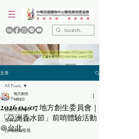
256 篇文章
137 篇文章
36 篇文章
market info
(256)
news released
(137)
japan
(36)
36 篇文章
33 篇文章
30週年專刊
(36)
member event
(33)
文章
All Posts
地方創生
All Posts
4月2日
2026 04/07 地方創生委員會｜
協會活動報導
「亞洲香水節」前哨體驗活動
會員公司活動
＠台北
台灣產業發展