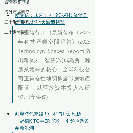
台灣零售市場
海外市場研究
侯文信：未來3-5年全球科技業辦公
三十週年專刊
空間將聚焦4大轉型趨勢
二十週年專刊
仲量聯行(JLL)最新發布《2025
年科技產業空間報告》(2025 
Technology Spaces Report)指
出隨著人工智慧(AI)成為新一輪
產業競爭的核心，全球科技公
司正策略性地調整全球房地產
配置，以釋放資本投入AI研
發。(安傳媒)
商辦時代來臨！中和門戶新地標
「冠德K TOWER_Y09」 引領企業置
產新浪潮