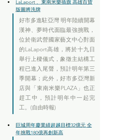
LaLaport 、東南米樂插旗 高雄百貨
版圖將洗牌
好市多進駐亞灣 明年陸續開幕 
漢神、夢時代面臨最強挑戰，
位於衛武營國家藝文中心對面
的LaLaport高雄，將於十九日
舉行上樑儀式，象徵主結構工
程已進入尾聲，預計明年第三
季開幕；此外，好市多亞灣新
店與「東南米樂PLAZA」也正
趕工中，預計明年中一起完
工。(自由時報)
巨城周年慶業績超越目標32億元 全
年挑戰180億再創新高