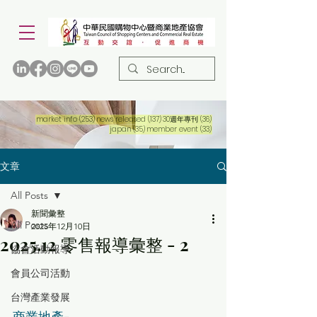
253 篇文章
137 篇文章
36 篇文章
market info
(253)
news released
(137)
30週年專刊
(36)
35 篇文章
33 篇文章
japan
(35)
member event
(33)
文章
All Posts
新聞彙整
All Posts
2025年12月10日
2025.12 零售報導彙整 - 2
協會活動報導
會員公司活動
台灣產業發展
商業地產