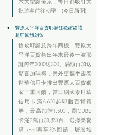
六大聖誕佈景，每日都吸引大
批遊客前往朝聖。(今日新聞)
豐原太平洋百貨耶誕狂歡繽紛禮　
超狂回饋24%
搶攻耶誕及跨年商機，豐原太
平洋百貨祭出年末最後一波耶
誕跨年3000送300、滿額再加送
驚喜加碼禮，另外更攜手國泰
世華信用卡推出豐原太百貨獨
家三重回饋，當日刷國泰世華
信用卡滿6,600起即贈百貨禮
券，最高加贈1,500，刷CUBE
卡滿2萬再加贈3百、選擇樂饗
購Level再享3%回饋，層層堆