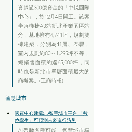
資超過300億資金的「中悦國際
中心」，於12月4日開工。該案
坐落機捷A3站新北產業園區站
旁，基地擁有4,741坪，規劃雙
棟建築，分別為41層、25層，
室內規劃約80～1,295坪不等，
總銷售面積約達65,000坪，同
時也是新北市單層面積最大的
商辦案。(工商時報)
智慧城市
國震中心建構5D智慧城市平台 「數
位孿生」可預測未來進行防災
AI帶動各種可能，智慧城市構