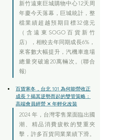
新竹遠東巨城購物中心12天周
年慶今天落幕，巨城統計，整
檔業績超越預期目標32億元
（含遠東SOGO百貨新竹
店），相較去年同期成長6%，
來客數大幅提升，汽機車進場
總量突破逾20萬輛次。(聯合
報)
百貨寒冬，台北 101 為何能營收正
成長？揭其逆勢而起的雙管策略：
高端會員經營 ✕ 年輕化改裝
2024 年，台灣零售業面臨出國
潮、精品消費疲軟的雙重夾
擊，許多百貨同業業績下滑。