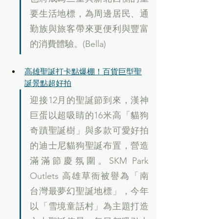
要生活地標，為周邊居民、通
勤族與旅客帶來更便利與豐富
的消費體驗。(Bella)
高雄聖誕打卡點爆棚！百貨巨型聖
誕景點超好拍
迎接12月的聖誕節到來，漢神
巨蛋以超吸睛的16米高「貓狗
奇蹟聖誕樹」與多款可愛好拍
的迪士尼貓狗聖誕布置，營造
滿滿節慶氛圍。SKM Park 
Outlets 高雄草衙被譽為「南
台灣最夢幻聖誕地標」，今年
以「雪境童話村」為主題打造