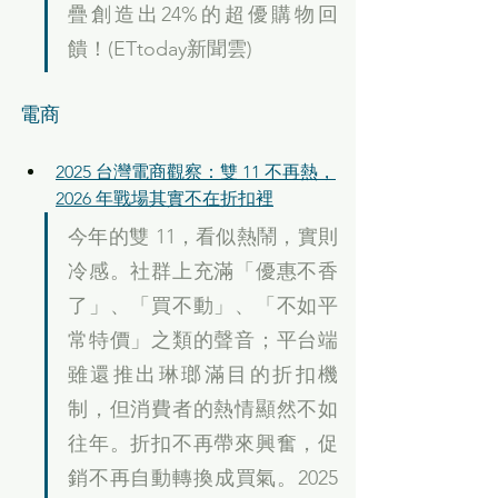
疊創造出24%的超優購物回
饋！(ETtoday新聞雲)
電商
2025 台灣電商觀察：雙 11 不再熱，
2026 年戰場其實不在折扣裡
今年的雙 11，看似熱鬧，實則
冷感。社群上充滿「優惠不香
了」、「買不動」、「不如平
常特價」之類的聲音；平台端
雖還推出琳瑯滿目的折扣機
制，但消費者的熱情顯然不如
往年。折扣不再帶來興奮，促
銷不再自動轉換成買氣。2025 