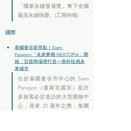
「國家永續發展獎」奪下全國
最高永續殊榮。(工商時報)
國際
泰國曼谷新景點！Siam 
Paragon「未來夢都 NEXTOPIA」開
箱，百貨商場裡打造一座科技感未
來城市
位於泰國曼谷市中心的 Siam 
Paragon（暹羅百麗宮）是許
多旅客必定造訪的大型購物中
心，迎來 20 週年之際，集團
斥資重金進行了最大規模的改
造，在百貨內塑造了一座令人