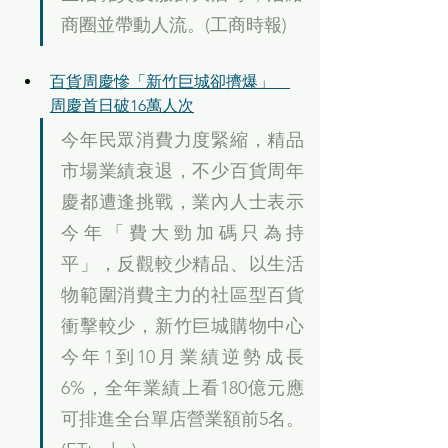
商圈並帶動人流。(工商時報)
百貨周慶慘「新竹巨城卻擠爆」　
周慶首日破16萬人次
今年民眾消費力度緊縮，精品
市場業績衰退，不少百貨周年
慶都遭逢挑戰，業內人士表示
今年「費大勁加碼只為持
平」，反觀較少精品、以生活
物範圍消費主力的社區型百貨
衝擊較少，新竹巨城購物中心
今年1到10月業績逆勢成長
6%，全年業績上看180億元應
可排進全台單店營業額前5名。