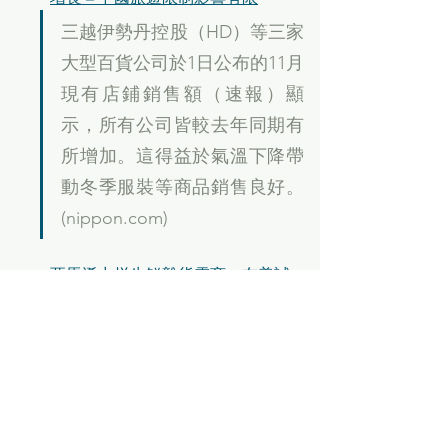
三越伊勢丹控股（HD）等三家
大型百貨公司於1日公布的11月
現有店鋪銷售額（速報）顯
示，所有公司皆較去年同期有
所增加。這得益於氣溫下降帶
動冬季服裝等商品銷售良好。
(nippon.com)
亞馬遜力拼生鮮雜貨電商　在美試
推「半小時達」配送服務
美國電商業巨頭亞馬遜
（Amazon）今天起在美國2城
市西雅圖和費城部分地區測試
推出生鮮食品與日用雜貨在30