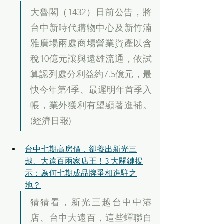
大魯閣（1432）日前公告，將
台中新時代購物中心及新竹湳
雅廣場兩處商場營業資產以含
稅10億元讓與遠雄流通，依試
算認列處分利益約7.5億元，最
快今年第4季、最遲明年首季入
帳，業外獲利有望顯著進補。
(經濟日報)
台中七期高房價，卻養出新光三
越、大遠百兩家店王！3 大關鍵揭
示：為何七期成品牌爭相進駐之
地？
猜猜看，新光三越台中中港
店、台中大遠百，這些蟬聯自