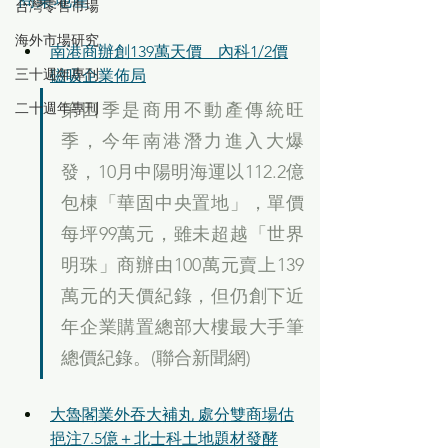
台灣零售市場
海外市場研究
南港商辦創139萬天價　內科1/2價
三十週年專刊
磁吸企業佈局
二十週年專刊
第四季是商用不動產傳統旺
季，今年南港潛力進入大爆
發，10月中陽明海運以112.2億
包棟「華固中央置地」，單價
每坪99萬元，雖未超越「世界
明珠」商辦由100萬元賣上139
萬元的天價紀錄，但仍創下近
年企業購置總部大樓最大手筆
總價紀錄。(聯合新聞網)
大魯閣業外吞大補丸 處分雙商場估
挹注7.5億＋北士科土地題材發酵