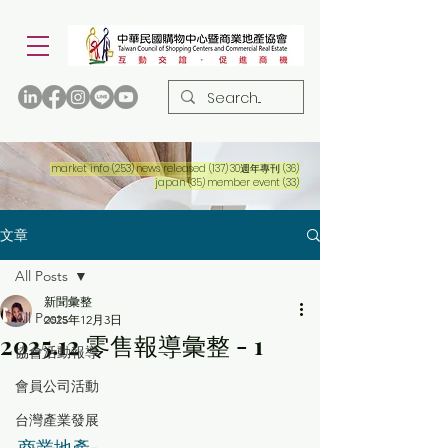
253 篇文章
137 篇文章
36 篇文章
market info
(253)
news released
(137)
30週年專刊
(36)
35 篇文章
33 篇文章
japan
(35)
member event
(33)
文章
All Posts
新聞彙整
All Posts
2025年12月3日
2025.12 零售報導彙整 - 1
協會活動報導
會員公司活動
台灣產業發展
商業地產