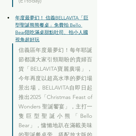
(ETtoday)
年度最夢幻！ 信義BELLAVITA「巨
型聖誕熊熊餐桌」免費拍 Bello 
Bear陪吃滿桌甜點吐司、拍小人國
視角超好玩
信義區年度最夢幻！每年耶誕
節都讓大家引頸期盼的貴婦百
貨「BELLAVITA寶麗廣場」，
今年再度以超高水準的夢幻場
景出場，BELLAVITA自即日起
推出2025「Christmas Feast of 
Wonders 聖誕饗宴」，主打一
隻巨型聖誕小熊「Bello 
Bear」，慵懶地趴在滿載美味
的聖誕餐桌旁，搭配放大版的