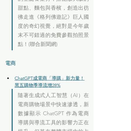
甜點、麵包與香檳，創造出彷
彿走進《格列佛遊記》巨人國
度的奇幻視覺，絕對是今年歲
末不可錯過的免費參觀拍照景
點！(聯合新聞網)
電商
ChatGPT成電商「導購」新力量！
黑五購物季導流增28%
隨著生成式人工智慧（AI）在
電商購物場景中快速滲透，新
數據顯示 ChatGPT 作為電商
導購與導流工具的影響力正在