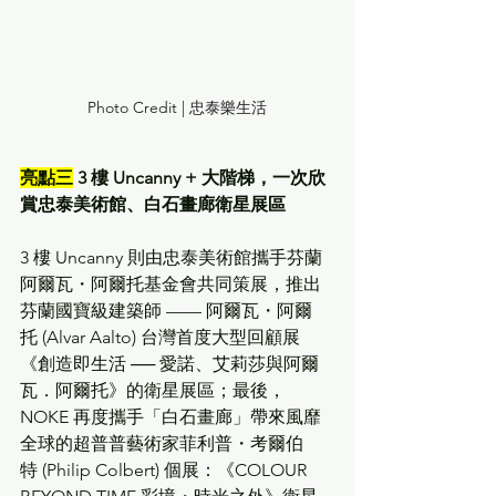
Photo Credit | 
忠泰樂生活
亮點三
 3 樓 Uncanny + 大階梯，一次欣
賞忠泰美術館、白石畫廊衛星展區
3 樓 Uncanny 則由忠泰美術館攜手芬蘭
阿爾瓦・阿爾托基金會共同策展，推出
芬蘭國寶級建築師 —— 阿爾瓦・阿爾
托 (Alvar Aalto) 台灣首度大型回顧展
《創造即生活 ── 愛諾、艾莉莎與阿爾
瓦．阿爾托》的衛星展區；最後，
NOKE 再度攜手「白石畫廊」帶來風靡
全球的超普普藝術家菲利普・考爾伯
特 (Philip Colbert) 個展：《COLOUR 