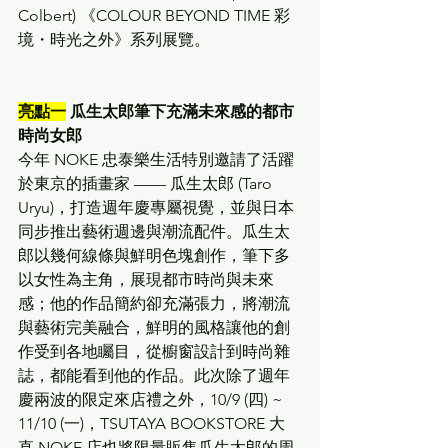
Colbert) 《COLOUR BEYOND TIME 彩
境・時光之外》系列展覽。
亮點一
 瓜生太郎筆下充滿未來感的都市
時尚女郎
今年 NOKE 忠泰樂生活特別邀請了活躍
於東京的插畫家 —— 瓜生太郎 (Taro 
Uryu)，打造週年慶專屬視覺，並與日本
同步推出藝術週邊與潮流配件。瓜生太
郎以幾何線條與鮮明色塊創作，筆下多
以女性為主角，展現都市時尚與未來
感；他的作品簡約卻充滿張力，將潮流
與藝術完美融合，鮮明的風格讓他的創
作受到各地矚目，從櫥窗設計到時尚雜
誌，都能看到他的作品。此次除了週年
慶兩波的限定來店禮之外，10/9 (四) ~ 
11/10 (一)，TSUTAYA BOOKSTORE 大
直 NOKE 店也將限量販售瓜生太郎的周