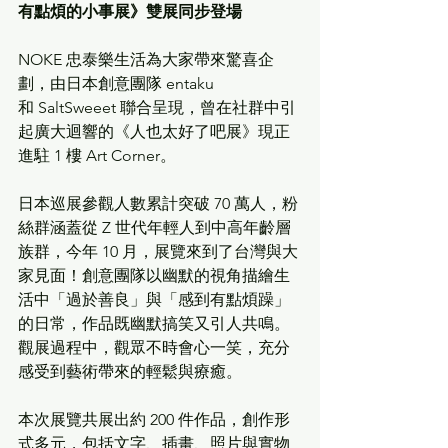
有點煩的小事展》雙展同步登場
NOKE 忠泰樂生活為大家帶來驚喜企
劃，由日本創意團隊 entaku 
和 SaltSweeet 聯合呈現，曾在社群中引
起廣大迴響的《人也太好了吧展》現正
進駐 1 樓 Art Corner。
日本巡展參觀人數累計突破 70 萬人，粉
絲群涵蓋從 Z 世代年輕人到中高年齡層
族群，今年 10 月，展覽來到了台灣與大
家見面！創意團隊以幽默的視角描繪生
活中「過於善良」與「感到有點煩躁」
的日常，作品既幽默搞笑又引人共鳴。
觀展過程中，觀眾不時會心一笑，充分
感受到藝術帶來的輕鬆與療癒。
本次展覽共展出約 200 件作品，創作形
式多元，包括文字、插畫、照片與實物