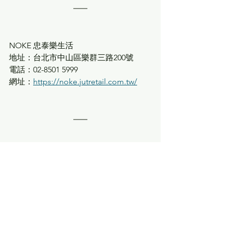
NOKE 忠泰樂生活 
地址：台北市中山區樂群三路200號
電話：02-8501 5999
網址：
https://noke.jutretail.com.tw/
活動詳情
《人也太好了吧展》&《我感到有點煩的
小事展》
展覽日期：10/2 (四) – 11/10 (一)