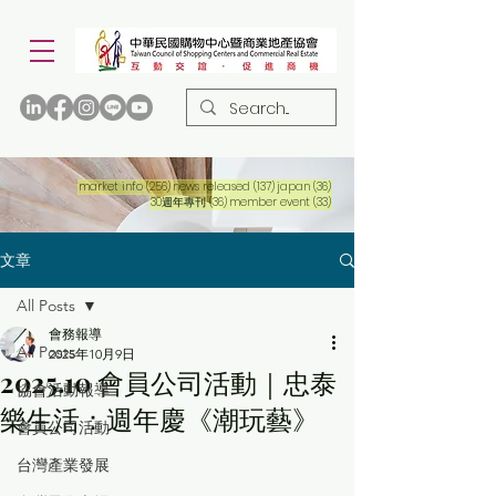
256 篇文章
137 篇文章
36 篇文章
market info
(256)
news released
(137)
japan
(36)
36 篇文章
33 篇文章
30週年專刊
(36)
member event
(33)
文章
All Posts
會務報導
All Posts
2025年10月9日
2025.10 會員公司活動｜忠泰
協會活動報導
樂生活：週年慶《潮玩藝》
會員公司活動
台灣產業發展