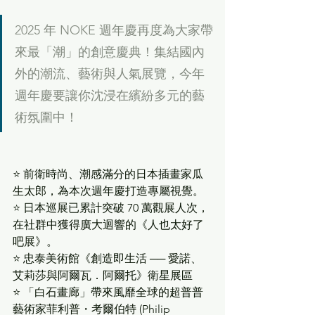
2025 年 NOKE 週年慶再度為大家帶
來最「潮」的創意慶典！集結國內
外的潮流、藝術與人氣展覽，今年
週年慶要讓你沈浸在繽紛多元的藝
術氛圍中！
⭐ 前衛時尚、潮感滿分的日本插畫家瓜
生太郎，為本次週年慶打造專屬視覺。
⭐ 日本巡展已累計突破 70 萬觀展人次，
在社群中獲得廣大迴響的《人也太好了
吧展》。
⭐ 忠泰美術館《創造即生活 ── 愛諾、
艾莉莎與阿爾瓦．阿爾托》衛星展區
⭐ 「白石畫廊」帶來風靡全球的超普普
藝術家菲利普・考爾伯特 (Philip 