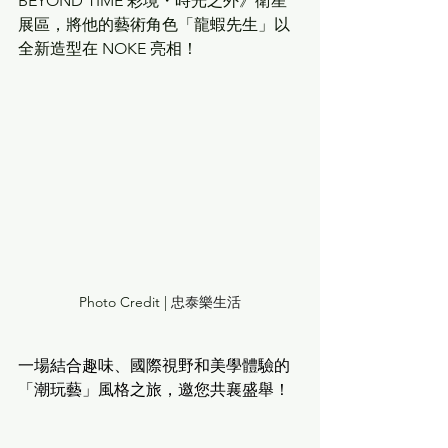
BEYOND TIME 彩境・時光之外》衛星
展區，將他的藝術角色「龍蝦先生」以
全新造型在 NOKE 亮相！
Photo Credit | 
忠泰樂生活
一場結合趣味、國際視野和美學體驗的
「潮玩藝」風格之旅，邀您共襄盛舉！