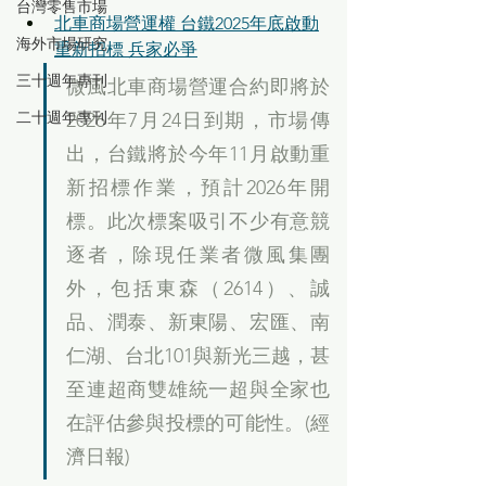
台灣零售市場
北車商場營運權 台鐵2025年底啟動
海外市場研究
重新招標 兵家必爭
三十週年專刊
微風北車商場營運合約即將於
二十週年專刊
2026年7月24日到期，市場傳
出，台鐵將於今年11月啟動重
新招標作業，預計2026年開
標。此次標案吸引不少有意競
逐者，除現任業者微風集團
外，包括東森（2614）、誠
品、潤泰、新東陽、宏匯、南
仁湖、台北101與新光三越，甚
至連超商雙雄統一超與全家也
在評估參與投標的可能性。(經
濟日報)