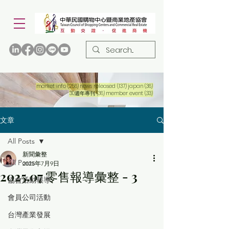
256 篇文章
137 篇文章
36 篇文章
market info
(256)
news released
(137)
japan
(36)
36 篇文章
33 篇文章
30週年專刊
(36)
member event
(33)
文章
All Posts
新聞彙整
All Posts
2025年7月9日
2025.07 零售報導彙整 - 3
協會活動報導
會員公司活動
台灣產業發展