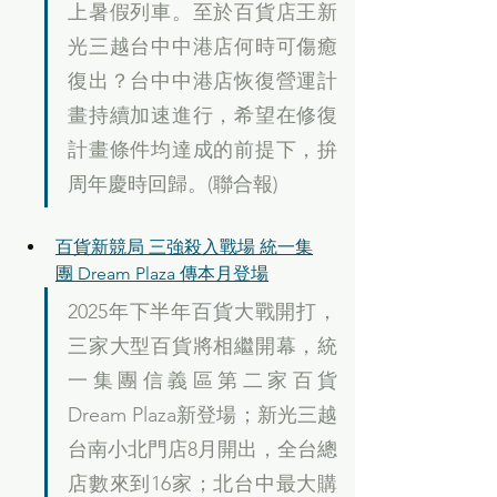
上暑假列車。至於百貨店王新
光三越台中中港店何時可傷癒
復出？台中中港店恢復營運計
畫持續加速進行，希望在修復
計畫條件均達成的前提下，拚
周年慶時回歸。(聯合報)
百貨新競局 三強殺入戰場 統一集
團 Dream Plaza 傳本月登場
2025年下半年百貨大戰開打，
三家大型百貨將相繼開幕，統
一集團信義區第二家百貨
Dream Plaza新登場；新光三越
台南小北門店8月開出，全台總
店數來到16家；北台中最大購