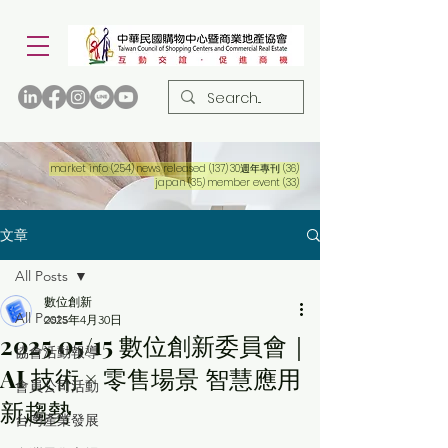
254 篇文章
137 篇文章
36 篇文章
market info
(254)
news released
(137)
30週年專刊
(36)
35 篇文章
33 篇文章
japan
(35)
member event
(33)
文章
All Posts
數位創新
All Posts
2025年4月30日
2025 05/15 數位創新委員會｜
協會活動報導
AI 技術 × 零售場景 智慧應用
會員公司活動
新趨勢
台灣產業發展