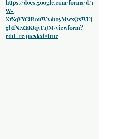
https://docs.google.com/forms/d/1
W-
XrXqVYGlB0nWA1boyMwxQxWUj
gl5fNrZEKtqvF1JM/viewform?
edit_requested=true