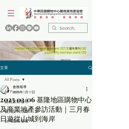
254 篇文章
137 篇文章
36 篇文章
market info
(254)
news released
(137)
30週年專刊
(36)
35 篇文章
33 篇文章
japan
(35)
member event
(33)
文章
All Posts
會務報導
All Posts
2025年1月17日
2025 03/06 基隆地區購物中心
協會活動報導
及商業地產參訪活動｜三月春
會員公司活動
日遊從山城到海岸
台灣產業發展