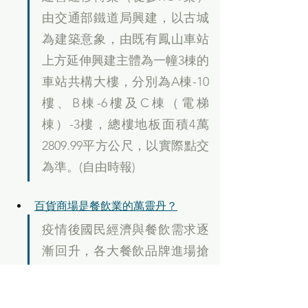
由交通部鐵道局興建，以古城
為建築意象，由既有鳳山車站
上方延伸興建主體為一幢3棟的
車站共構大樓，分別為A棟-10
樓、B棟-6樓及C棟（電梯
棟）-3樓，總樓地板面積4萬
2809.99平方公尺，以實際點交
為準。(自由時報)
百貨商場是餐飲業的萬靈丹？
疫情後國民經濟與餐飲需求逐
漸回升，各大餐飲品牌進場搶
占市場。以往年輕或初創業者
主多半以風格街邊店吸引顧