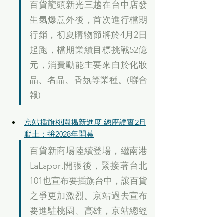
百貨龍頭新光三越在台中店發
生氣爆意外後，首次進行檔期
行銷，初夏購物節將於4月2日
起跑，檔期業績目標挑戰52億
元，消費動能主要來自於化妝
品、名品、香氛等業種。(聯合
報)
京站插旗桃園揭新進度 總座證實2月
動土：拚2028年開幕
百貨新商場陸續登場，繼南港
LaLaport開張後，緊接著台北
101也宣布要插旗台中，讓百貨
之爭更加激烈。京站過去宣布
要進駐桃園、高雄，京站總經