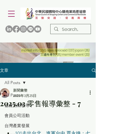
256 篇文章
137 篇文章
36 篇文章
market info
(256)
news released
(137)
japan
(36)
36 篇文章
33 篇文章
30週年專刊
(36)
member event
(33)
文章
All Posts
新聞彙整
All Posts
2025年3月25日
2025.03 零售報導彙整 - 7
協會活動報導
會員公司活動
台灣產業發展
101走出台北、進軍台中 賈永婕：七