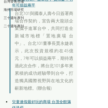
台灣零售市場
年可損益兩平
海外市場研究
台北101與國泰人壽今日簽署商
三十週年專刊
場合作契約，宣告兩大龍頭企
二十週年專刊
業攜手進軍台中，共同打造全
新城市地標「置地廣場 台
中」。台北101董事長賈永婕表
示，此次投資規模約在45億
元，7年可以損益兩平，期待透
過此次合作，將台北101多年來
累積的成功經驗帶到台中，打
造獨具國際視野與在地文化的
嶄新地標。(聯合報)
兒童連假最好玩的商場 台茂全館滿
仟送佰