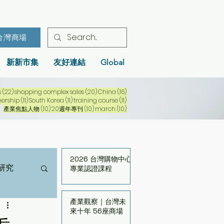
台灣商場
新新市集
友好連結
Global
22 篇文章
20 篇文章
16 篇文章
s
(22)
shopping complex sales
(20)
China
(16)
文章
11 篇文章
11 篇文章
11 篇文章
nership
(11)
South Korea
(11)
training course
(11)
10 篇文章
10 篇文章
10 篇文章
產業焦點人物
(10)
20週年專刊
(10)
march
(10)
2026 台灣購物中心
研究
專業認證課程
產業觀察｜台灣未
來十年 56座商場