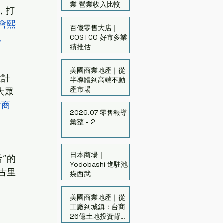
業 營業收入比較
，打
會熙
百億零售大店｜
。
COSTCO 好市多業
績推估
美國商業地產｜從
設計
半導體到高端不動
產市場
大眾
會商
2026.07 零售報導
彙整 - 2
日本商場｜
”的
Yodobashi 進駐池
古里
袋西武
美國商業地產｜從
工廠到城鎮：台商
26億土地投資背後