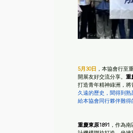
5月30日
，本協會行至重
開展友好交流分享。
重
打造青年精神綠洲，將
久遠的歷史，聞得到熟
給本協會同行夥伴難得
重慶東原1891
，作為南區