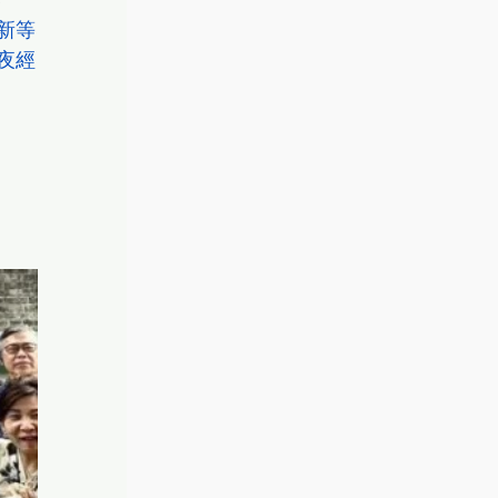
露
新等
夜經