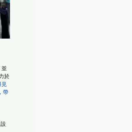
，並
力於
得見
，帶
際設