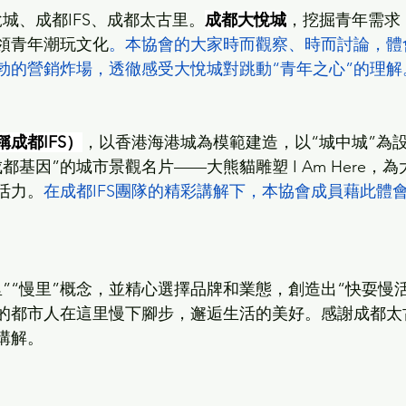
城、成都IFS、成都太古里。
成都大悅城
，挖掘青年需求
領青年潮玩文化
。本協會的大家時而觀察、時而討論，體
勃的營銷炸場，透徹感受大悅城對跳動“青年之心”的理解
成都IFS）
，以香港海港城為模範建造，以“城中城”為
基因”的城市景觀名片——大熊貓雕塑 I Am Here，為
活力。
在成都IFS團隊的精彩講解下，本協會成員藉此體
里”“慢里”概念，並精心選擇品牌和業態，創造出“快耍慢活
的都市人在這里慢下腳步，邂逅生活的美好。感謝成都太
講解。