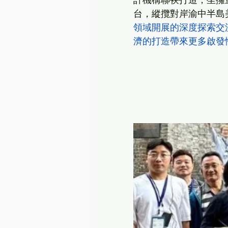
計機構聯袂打造，坐擁
台，縱攬對岸渝中半島
領域開展的深度探索交
濟的打造帶來更多啟發