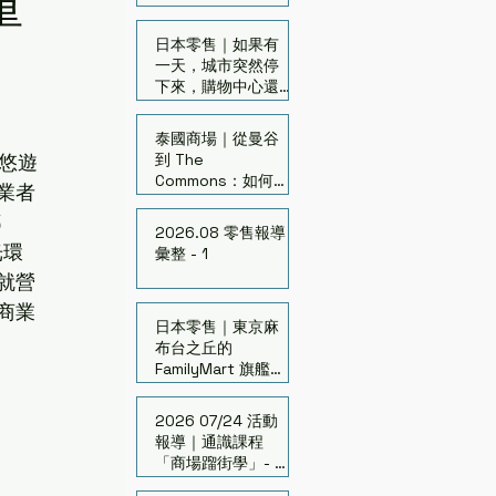
重
日本零售｜如果有
一天，城市突然停
下來，購物中心還
剩下什麼價值？
泰國商場｜從曼谷
到 The
、悠遊
Commons：如何啟
業者
發老舊百貨再生
都
2026.08 零售報導
光環
彙整 - 1
就營
商業
日本零售｜東京麻
布台之丘的
FamilyMart 旗艦店
「FAMIMA」開幕
2026 07/24 活動
報導｜通識課程
「商場蹓街學」- 台
中場