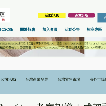
產業分析
活動訊息
TCSCRE
關於協會
加入會員
活動公告
招商專區
256 篇文章
137 篇文章
36 篇文章
36 篇文章
33 篇文章
news released
(137)
30週年專刊
(36)
japan
(36)
member event
(33)
brand new
篇文章
14 篇文章
13 篇文章
12 篇文章
12 篇文章
11 篇
櫃公司營收
(14)
百億商場
(13)
luncheon speech
(12)
產業生態人物
(12)
may
(11)
Part
員公司活動
台灣產業發展
台灣零售市場
海外市場
日
刊