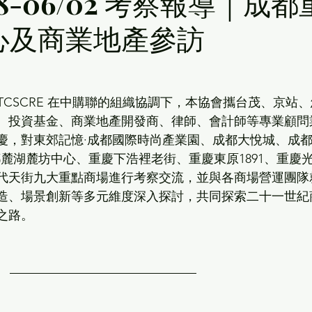
/28-06/02 考察報導｜成都
心及商業地產參訪
日】TCSCRE 在中購聯的組織協調下，本協會攜台茂、京站
、投資基金、商業地產開發商、律師、會計師等專業顧問
重慶，對東郊記憶·成都國際時尚產業園、成都大悅城、成
都麓湖麓坊中心、重慶下浩裡老街、重慶東原1891、重慶
代天街九大重點商場進行考察交流，並與各商場營運團隊
造、場景創新等多元維度深入探討，共同探索二十一世紀
之路。