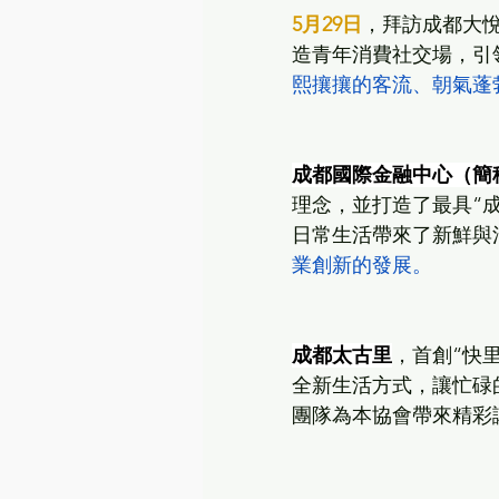
5月29日
，拜訪成都大悅
造青年消費社交場，引
熙攘攘的客流、朝氣蓬
成都國際金融中心（簡稱
理念，並打造了最具“成都
日常生活帶來了新鮮與
業創新的發展。
成都太古里
，首創“快
全新生活方式，讓忙碌
團隊為本協會帶來精彩