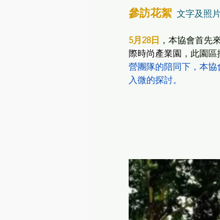
參訪花絮
文字及照
5月28日
，本協會首先
際時尚產業園
，此園區
營團隊的陪同下，本協
入微的探討。