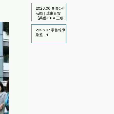
的亞利桑那新商機
2026.06 會員公司
活動｜遠東百貨
【榮獲AREA 三項大
獎】連續7年獲頒15
座獎
2026.07 零售報導
彙整 - 1