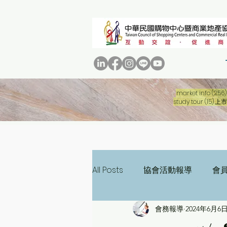
market info
(256)
15 
study tour
(15)
上市
All Posts
協會活動報導
會
會務報導
2024年6月6
三十週年專刊
二十週年專