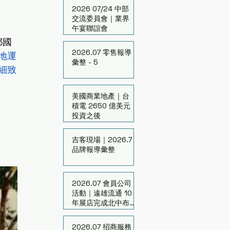
2026 07/24 中部
交流委員會｜業界
午宴聯誼會
都國
2026.07 零售報導
地運
彙整 - 5
細致
美國商業地產｜台
積電 2650 億美元
投資之後
吉客現場｜2026.7
品牌報導彙整
2026.07 會員公司
活動｜遠雄流通 10
年展店完成北中布
局
2026.07 招商服務