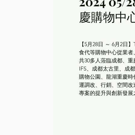
2024 05
慶購物中
【5月28日 ～ 6月2
食代等購物中心從業者
共30多人蒞臨成都、
IFS、成都太古里、成
購物公園、龍湖重慶時
運調改、行銷、空間改
專案的提升與創新發展