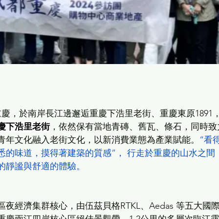
慶，於南岸長江邊邂逅重慶下浩里老街、重慶東原1891
慶下浩里老街
，依然保有當地青磚、舊瓦、條石，同時致
青年文化融入老街文化，以新消費業態為產業賦能。
“看
悉的味道，摸得著建築的質感”， 行走於重慶的山水之間
的靜謐與舒適的體驗。
夜經濟集群核心，由伍茲貝格RTKL、Aedas 等五大國