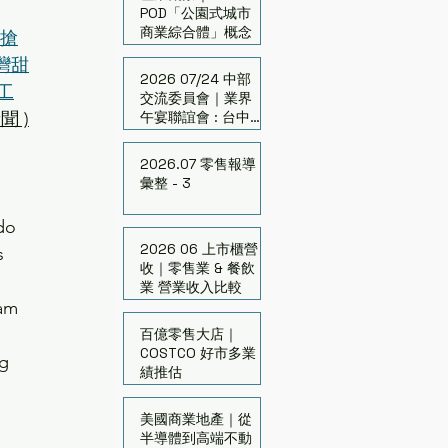
POD「公園式城市
商業綜合體」概念
隊搶
灣甜
2026 07/24 中部
工
交流委員會｜業界
新聞 )
午宴聯誼會 : 台中的
跨界與翻轉
2026.07 零售報導
彙整 - 3
do 
2026 06 上市櫃營
s 
收｜零售業 & 餐飲
業 營業收入比較
am 
 
百億零售大店｜
COSTCO 好市多業
g 
績推估
美國商業地產｜從
半導體到高端不動