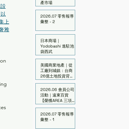
產市場
開設
，以
2026.07 零售報導
集上
彙整 - 2
奢雅
日本商場｜
Yodobashi 進駐池
袋西武
 on 
美國商業地產｜從
工廠到城鎮：台商
26億土地投資背後
的亞利桑那新商機
ing 
2026.06 會員公司
活動｜遠東百貨
【榮獲AREA 三項大
獎】連續7年獲頒15
ces 
座獎
2026.07 零售報導
彙整 - 1