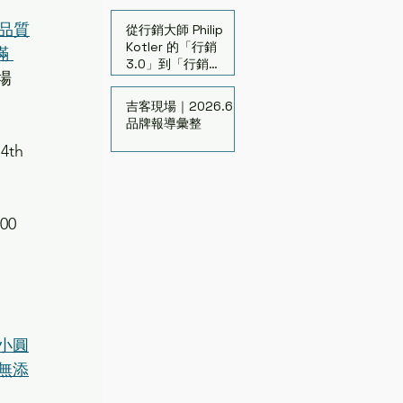
高品質
從行銷大師 Philip
Kotler 的「行銷
滿 
3.0」到「行銷
場 
7.0」- 來看購物中
心的行銷策略
吉客現場｜2026.6
品牌報導彙整
4th 
 
00 
小圓
無添