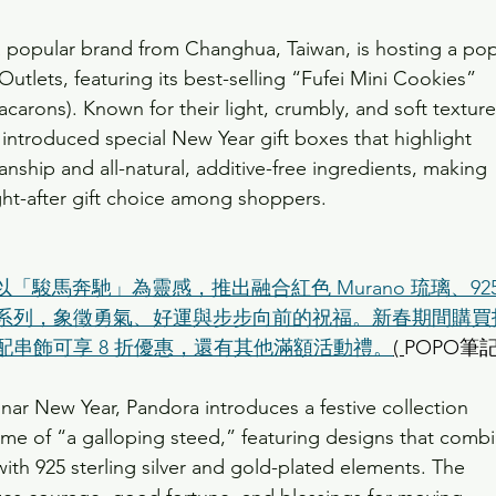
, a popular brand from Changhua, Taiwan, is hosting a po
Outlets, featuring its best-selling “Fufei Mini Cookies” 
carons). Known for their light, crumbly, and soft texture
 introduced special New Year gift boxes that highlight 
ship and all-natural, additive-free ingredients, making 
ht-after gift choice among shoppers.
新春以「駿馬奔馳」為靈感，推出融合紅色 Murano 琉璃、925
系列，象徵勇氣、好運與步步向前的祝福。新春期間購買
配串飾可享 8 折優惠，還有其他滿額活動禮。
( 
POPO筆記
ar New Year, Pandora introduces a festive collection 
eme of “a galloping steed,” featuring designs that combi
ith 925 sterling silver and gold-plated elements. The 