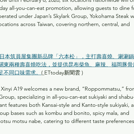
 until February 6, 2026, six locations nationwide will of
y all-you-can-eat promotion, allowing guests to dine f
perated under Japan’s Skylark Group, Yokohama Steak wi
locations across Taiwan, covering northern, central, and 
迎來日本筑員屋集團新品牌「六本松」，主打壽喜燒、涮涮
關東兩種壽喜燒吃法，並提供昆布柴魚、麻辣、福岡豚骨
足不同口味需求。
( 
ETtoday新聞雲 )
 of Xinyi A19 welcomes a new brand, “Roppommatsu,” fro
Group, specializing in all-you-can-eat sukiyaki and shabu
nt features both Kansai-style and Kanto-style sukiyaki, 
f soup bases such as kombu and bonito, spicy mala, and 
otsu motsu nabe, catering to different taste preferences