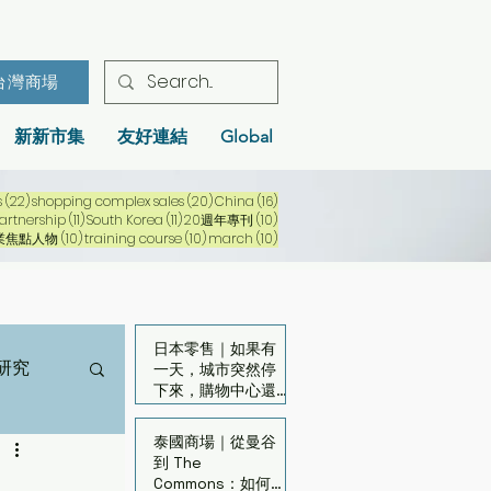
台灣商場
新新市集
友好連結
Global
22 篇文章
20 篇文章
16 篇文章
s
(22)
shopping complex sales
(20)
China
(16)
1 篇文章
11 篇文章
11 篇文章
10 篇文章
artnership
(11)
South Korea
(11)
20週年專刊
(10)
10 篇文章
10 篇文章
10 篇文章
業焦點人物
(10)
training course
(10)
march
(10)
日本零售｜如果有
研究
一天，城市突然停
下來，購物中心還
剩下什麼價值？
泰國商場｜從曼谷
到 The
Commons：如何啟