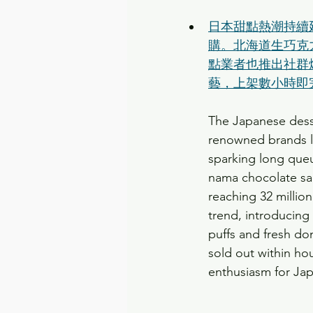
日本甜點熱潮持續延
購。北海道生巧克力
點業者也推出社群
藝，上架數小時即
The Japanese dess
renowned brands l
sparking long que
nama chocolate san
reaching 32 millio
trend, introducing
puffs and fresh do
sold out within ho
enthusiasm for Jap