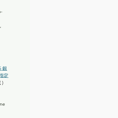
p-
, 
 銀
指定
 )
ne 