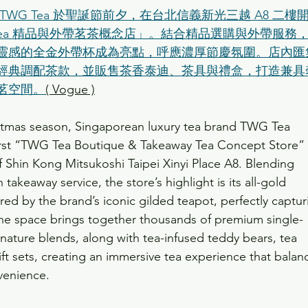
TWG Tea 於聖誕節前夕，在台北信義新光三越 A8 二樓
Tea 精品與外帶茗茶概念店」。結合精品選購與外帶服務
靈感的全金外帶杯成為亮點，呼應濃厚節慶氛圍。店內匯
經典調配茶款，並販售茶香泰迪、茶具與禮盒，打造兼具
茗空間。
( Vogue )
stmas season, Singaporean luxury tea brand TWG Tea 
irst “TWG Tea Boutique & Takeaway Tea Concept Store”
f Shin Kong Mitsukoshi Taipei Xinyi Place A8. Blending 
 takeaway service, the store’s highlight is its all-gold 
red by the brand’s iconic gilded teapot, perfectly captur
. The space brings together thousands of premium single-
gnature blends, along with tea-infused teddy bears, tea 
ift sets, creating an immersive tea experience that balan
venience.