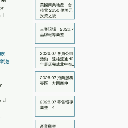
fer 
美國商業地產｜台
or 
積電 2650 億美元
ll 
投資之後
吉客現場｜2026.7
品牌報導彙整
鍋吃
2026.07 會員公司
活動｜遠雄流通 10
摩滋
年展店完成北中布
局
2026.07 招商服務
專區｜方圓商仲
m 
-
and 
2026.07 零售報導
彙整 - 4
.
產業觀察｜