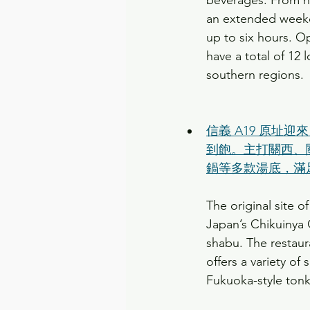
beverages. From now
an extended weekda
up to six hours. O
have a total of 12 
southern regions.
信義 A19 原址
到飽。主打關西、
鍋等多款湯底，滿
The original site
Japan’s Chikuinya 
shabu. The restaura
offers a variety o
Fukuoka-style tonk