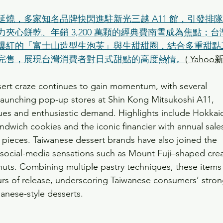
燒，多家知名品牌快閃進駐新光三越 A11 館，引發排
夾心餅乾、年銷 3,200 萬顆的經典費南雪成為焦點；台
爆紅的「富士山造型生泡芙」與生甜甜圈，結合多重甜點
完售，展現台灣消費者對日式甜點的高度熱情。
( Yahoo
ert craze continues to gain momentum, with several 
aunching pop-up stores at Shin Kong Mitsukoshi A11, 
ues and enthusiastic demand. Highlights include Hokkai
dwich cookies and the iconic financier with annual sale
n pieces. Taiwanese dessert brands have also joined the 
 social-media sensations such as Mount Fuji–shaped cre
nuts. Combining multiple pastry techniques, these items
urs of release, underscoring Taiwanese consumers’ stron
anese-style desserts.