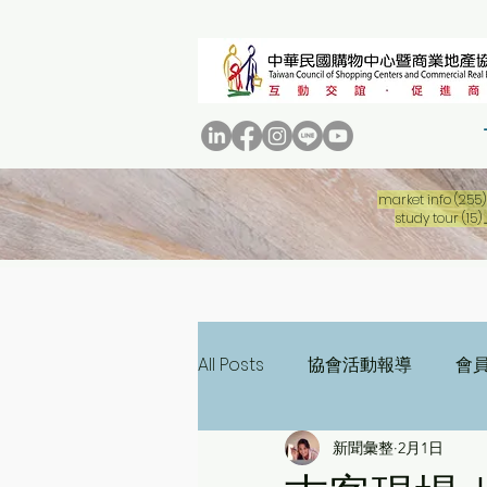
market info
(255)
study tour
(15)
All Posts
協會活動報導
會
新聞彙整
2月1日
三十週年專刊
二十週年專