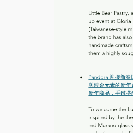
Little Bear Pastry
up event at Gloria 
(Taiwanese-style ma
the brand has also
handmade craftsman
them a highly soug
Pandora 迎接
與鍍金元素的新年
新年商品，手鏈搭
To welcome the Lun
inspired by the th
red Murano glass w