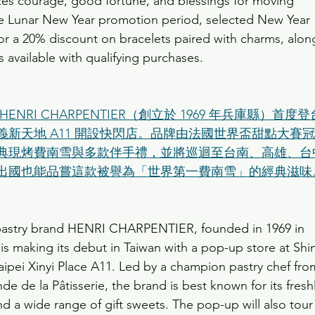
zes courage, good fortune, and blessings for moving 
he Lunar New Year promotion period, selected New Year 
 for a 20% discount on bracelets paired with charms, alon
ts available with qualifying purchases.
NRI CHARPENTIER（創立於 1969 年兵庫縣）首度
新天地 A11 開設快閃店。品牌由法國世界盃甜點大賽
典現烤費南雪與多款伴手禮，並將巡迴至台南、高雄、台
出國也能品嘗這款被譽為「世界第一費南雪」的經典滋味
astry brand HENRI CHARPENTIER, founded in 1969 in 
is making its debut in Taiwan with a pop-up store at Shi
ipei Xinyi Place A11. Led by a champion pastry chef fro
 de la Pâtisserie, the brand is best known for its freshl
d a wide range of gift sweets. The pop-up will also tour