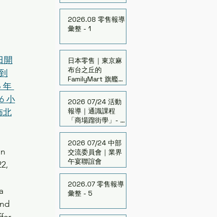
發老舊百貨再生
2026.08 零售報導
彙整 - 1
日開
日本零售｜東京麻
布台之丘的
吃到
FamilyMart 旗艦店
年 
「FAMIMA」開幕
6 小
2026 07/24 活動
報導｜通識課程
佈北
「商場蹓街學」- 台
中場
2026 07/24 中部
n 
交流委員會｜業界
午宴聯誼會
2, 
2026.07 零售報導
a 
彙整 - 5
and 