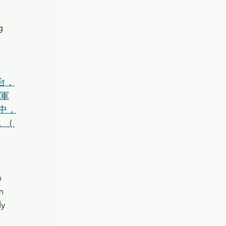
g 
登台，
冠軍
中，
。
 ( 
n 
m 
y 
 