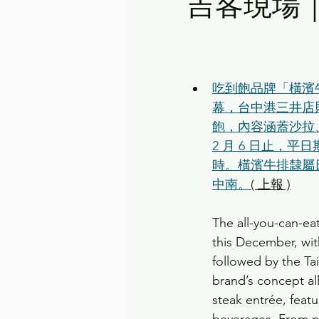
吉客現場｜
吃到飽品牌「橫濱牛排
幕，台中港三井店則
飽，內容涵蓋沙拉、
2 月 6 日止，平
時。橫濱牛排隸屬
中南。
( 上報 )
The all-you-can-e
this December, wit
followed by the Ta
brand’s concept al
steak entrée, featu