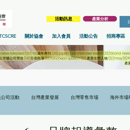
產業分析
活動訊息
TCSCRE
關於協會
加入會員
活動公告
招商專區
255 篇文章
137 篇文章
36 篇文章
36 篇文章
33 篇文章
news released
(137)
30週年專刊
(36)
japan
(36)
member event
(33)
brand new
15 篇文章
14 篇文章
13 篇文章
12 篇文章
12 篇文章
1
上市櫃公司營收
(14)
百億商場
(13)
luncheon speech
(12)
產業生態人物
(12)
may
(11)
P
產
員公司活動
台灣產業發展
台灣零售市場
海外市場
刊